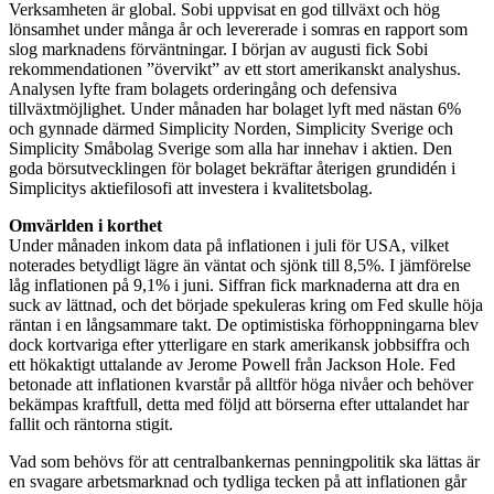
Verksamheten är global. Sobi uppvisat en god tillväxt och hög
lönsamhet under många år och levererade i somras en rapport som
slog marknadens förväntningar. I början av augusti fick Sobi
rekommendationen ”övervikt” av ett stort amerikanskt analyshus.
Analysen lyfte fram bolagets orderingång och defensiva
tillväxtmöjlighet. Under månaden har bolaget lyft med nästan 6%
och gynnade därmed Simplicity Norden, Simplicity Sverige och
Simplicity Småbolag Sverige som alla har innehav i aktien. Den
goda börsutvecklingen för bolaget bekräftar återigen grundidén i
Simplicitys aktiefilosofi att investera i kvalitetsbolag.
Omvärlden i korthet
Under månaden inkom data på inflationen i juli för USA, vilket
noterades betydligt lägre än väntat och sjönk till 8,5%. I jämförelse
låg inflationen på 9,1% i juni. Siffran fick marknaderna att dra en
suck av lättnad, och det började spekuleras kring om Fed skulle höja
räntan i en långsammare takt. De optimistiska förhoppningarna blev
dock kortvariga efter ytterligare en stark amerikansk jobbsiffra och
ett hökaktigt uttalande av Jerome Powell från Jackson Hole. Fed
betonade att inflationen kvarstår på alltf
ör
höga nivåer och behöver
bekämpas kraftfull, detta med följd att b
örser
na efter uttalandet har
fallit och räntorna stigit.
Vad som behövs för att centralbankernas penningpolitik ska lättas
är
en svagare arbetsmarknad och tydliga tecken på att inflationen går