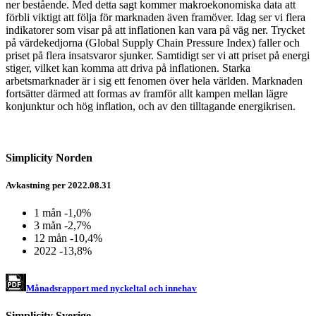
ner bestående. Med detta sagt kommer makroekonomiska data att
förbli viktigt att följa för marknaden även framöver. Idag ser vi flera
indikatorer som visar på att inflationen kan vara på väg ner. Trycket
på värdekedjorna (Global Supply Chain Pressure Index) faller och
priset på flera insatsvaror sjunker. Samtidigt ser vi att priset på energi
stiger, vilket kan komma att driva på inflationen. Starka
arbetsmarknader är i sig ett fenomen över hela världen. Marknaden
fortsätter därmed att formas av framför allt kampen mellan lägre
konjunktur och hög inflation, och av den tilltagande energikrisen.
Simplicity Norden
Avkastning per 2022.08.31
1 mån
-1,0%
3 mån
-2,7%
12 mån
-10,4%
2022
-13,8%
Månadsrapport med nyckeltal och innehav
Simplicity Sverige