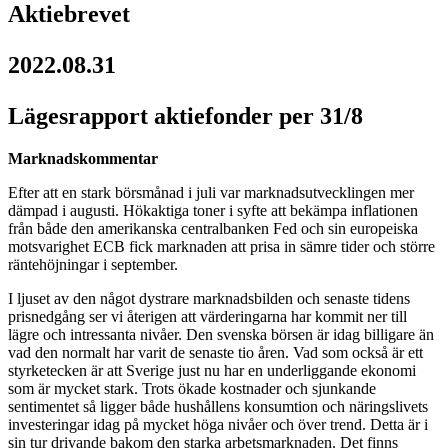
Aktiebrevet
2022.08.31
Lägesrapport aktiefonder per 31/8
Marknadskommentar
Efter att en stark börsmånad i juli var marknadsutvecklingen mer
dämpad i augusti. H
ö
kaktiga toner i syfte att bekämpa inflationen
från både den amerikanska centralbanken Fed och sin europeiska
motsvarighet ECB fick marknaden att prisa in sämre tider och större
räntehöjningar i september.
I ljuset av den något dystrare marknadsbilden och senaste tidens
prisnedgång ser vi
återigen
att värderingarna har kommit ner till
l
ägre
och intressanta nivåer. Den svenska börsen är idag billigare än
vad den normalt har varit de senaste tio åren. Vad som också är ett
styrketecken
är att
Sverige just nu har en underliggande ekonomi
som är mycket stark. Trots
ökade
kostnader och sjunkande
sentimentet så ligger både hushållens konsumtion och näringslivets
investeringar idag på mycket höga nivåer och
över trend
. Detta är i
sin tur drivande bakom den starka arbetsmarknaden. Det finns