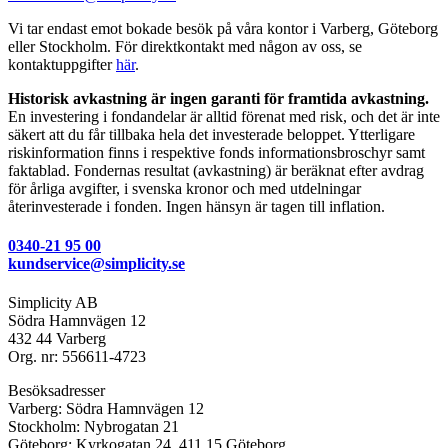
Vi tar endast emot bokade besök på våra kontor i Varberg, Göteborg
eller Stockholm. För direktkontakt med någon av oss, se
kontaktuppgifter
här
.
Historisk avkastning är ingen garanti för framtida avkastning.
En investering i fondandelar är alltid förenat med risk, och det är inte
säkert att du får tillbaka hela det investerade beloppet. Ytterligare
riskinformation finns i respektive fonds informationsbroschyr samt
faktablad. Fondernas resultat (avkastning) är beräknat efter avdrag
för årliga avgifter, i svenska kronor och med utdelningar
återinvesterade i fonden. Ingen hänsyn är tagen till inflation.
0340-21 95 00
kundservice@simplicity.se
Simplicity AB
Södra Hamnvägen 12
432 44 Varberg
Org. nr: 556611-4723
Besöksadresser
Varberg: Södra Hamnvägen 12
Stockholm: Nybrogatan 21
Göteborg: Kyrkogatan 24, 411 15 Göteborg.