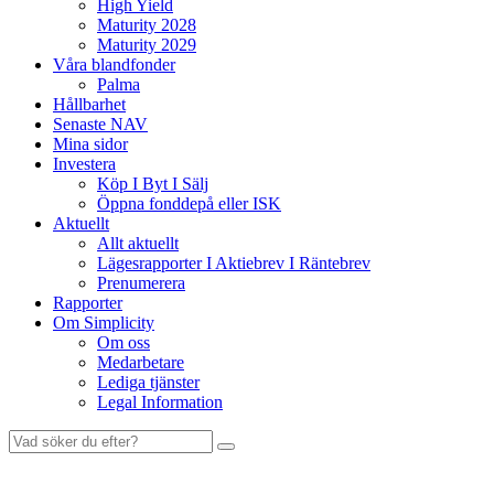
High Yield
Maturity 2028
Maturity 2029
Våra blandfonder
Palma
Hållbarhet
Senaste NAV
Mina sidor
Investera
Köp I Byt I Sälj
Öppna fonddepå eller ISK
Aktuellt
Allt aktuellt
Lägesrapporter I Aktiebrev I Räntebrev
Prenumerera
Rapporter
Om Simplicity
Om oss
Medarbetare
Lediga tjänster
Legal Information
Sök
efter: