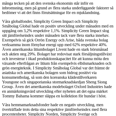
många tecken på att den svenska ekonomin står inför en
inbromsning, men på grund av flera starka underliggande faktorer så
bedömer vi att det finns förutsättningar för en mjuklandning.
V
åra globalfonder
, Simplicity Green Impact och Simplicity
Småbolag Global
hade en positiv utveckling under månaden med en
uppgång om
3,2% respektive 1,1%.
Simplicity Green Impact slog
sitt jämförelseindex under månaden tack vare flera starka innehav.
Exempelvis så gick Orr
ö
n Energy och Arise, båda svenska bolag
verksamma inom förnybar energi upp med 62% respektive 40%.
Även
amerikanska litiumbolaget Livent hade en stark börsmånad
och aktien steg 29%.
Bolaget har redovisat stark försäljningstillväxt
och investerar i ökad produktionskapacitet för att kunna möta den
växande efterfrågan av litium från exempelvis elbilsmarknaden och
grön energiteknik. I Simplicity Småbolag Global var det främst de
asiatiska och amerikanska bolagen som bidrog positivt via
konsumentbolag, så som den koreanska klädestillverkaren
Youngone och singaporianska stormarknadskedjan Sheng Siong
Group. Även det amerikanska modebolaget Oxford Industries hade
en anmärkningsvärd utveckling efter nyheten att det egna märket
Tommy Bahama kommer släppa en kollektion för hundar i höst.
Våra hemmamarknadsfonder hade en negativ utveckling, men
överträffade trots detta sina respektive jämförelseindex med flera
procentenheter. Simplicity
Norden, Simplicity Sverige och