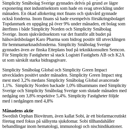
Simplicity Småbolag Sverige gynnades delvis på grund av lägre
exponering mot industrisektorn som hade en svag utveckling under
månaden. En ökad allokering mot finans och sjukvård gynnade
också fonderna
. Inom finans så hade exempelvis försäkringsbolaget
Topdanmark en uppgång på över
9% under månaden, ett bolag som
återfinns i både Simplicity Norden och Simplicity Småbolag
Sverige
. Inom sjukvårdssektorn var det framför allt budet på
hälsovårdsbolaget Karo Pharma som bidrog positiv till utvecklingen
för hemmamarknadsfonderna. Simplicity Småbolag Sverige
gynnades även av finska Etteplans bud på teknikkonsulten Semcon.
För Simplicity Fastigheter så stack Logistri Fastighets AB och K2A
ut som särskilt starka bidragsgivare.
Simplicity
Småbolag Global och
Simplicity
Green
Impact
utvecklades positivt
under månaden.
Simplicity
Green
Impact
steg
mest med
3,2
% medan
s
Simplicity
Småbolag Global
avancerade
1,1%.
Simplicity
Norden
backade 1,0%
tillsammans med
Simplicity
Sverige
och
Simplicity
Småbolag
Sverige
som
slutade månaden med
nedgång
om
3,
8
%
respektive
5,4%.
Simplicity
Fastigheter
följde
med i nedgången med 4,8%
Månadens aktie
Swedish Orphan Biovitrum, även kallat Sobi, är ett biofarmaceutiskt
företag med fokus på sällsynta sjukdomar. Sobi tillhandahåller
behandlingar inom hematologi, immunologi och nischindikationer.