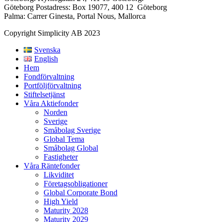
Göteborg Postadress: Box 19077, 400 12 Göteborg
Palma: Carrer Ginesta, Portal Nous, Mallorca
Copyright Simplicity AB 2023
Svenska
English
Hem
Fondförvaltning
Portföljförvaltning
Stiftelsetjänst
Våra Aktiefonder
Norden
Sverige
Småbolag Sverige
Global Tema
Småbolag Global
Fastigheter
Våra Räntefonder
Likviditet
Företagsobligationer
Global Corporate Bond
High Yield
Maturity 2028
Maturity 2029