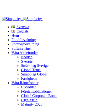
Riskinformation
: Historisk avkastning är ingen garanti för framtida avkastning. De
pengar som placeras i fonden kan både öka och minska i värde och det är inte säkert att
du får tillbaka hela det insatta kapitalet.
Svenska
English
Hem
Fondförvaltning
Portföljförvaltning
Stiftelsetjänst
Våra Aktiefonder
Norden
Sverige
Småbolag Sverige
Global Tema
Småbolag Global
Fastigheter
Våra Räntefonder
Likviditet
Företagsobligationer
Global Corporate Bond
High Yield
Maturity 2028