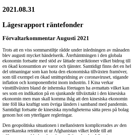
2021.08.31
Lägesrapport räntefonder
Förvaltarkommentar Augusti 2021
Trots att en viss sommarstiltje rådde under inledningen av månaden
blev augusti mycket händelserik. Återhämtningen i den globala
ekonomin fortsatte med stöd av lättade restriktioner vilket bidrog till
en ökad konsumtion av varor och tjänster. Samtidigt finns det en hel
del utmaningar som kan hota den ekonomiska tillväxten framöver,
som till exempel en ökad smittspridning av coronaviruset, stigande
inflation och komponentbrist inom industrin. I Kina verkar
vinsttillväxten bland de inhemska företagen ha avmattats vilket kan
ses som en indikation på en sjunkande tillväxttakt i den kinesiska
ekonomin men man skall komma ihåg att den kinesiska ekonomin
inte föll lika kraftigt som övriga länders i samband med pandemin.
Samtidigt fortsatte de kinesiska myndigheterna sätta press på bolag
genom hot om ytterligare regleringar.
Den geopolitiska situationen i mellanöstern komplicerades av den
amerikanska reträtten ut ur Afghanistan vilket ledde till att