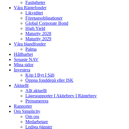
Fastigheter
Våra Räntefonder
Likviditet
Företagsobligationer
Global Corporate Bond
High Yield
Maturity 2028
Maturity 2029
Våra blandfonder
Palma
Hållbarhet
Senaste NAV
Mina sidor
Investera
Köp I Byt I Sälj
Öppna fonddepå eller ISK
Aktuellt
Allt aktuellt
Lägesrapporter I Aktiebrev I Räntebrev
Prenumerera
Rapporter
Om Simplicity
Om oss
Medarbetare
Lediga tjänster