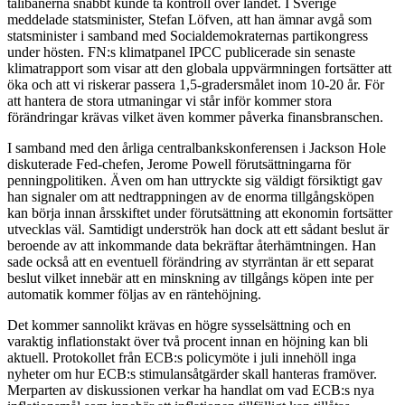
talibanerna snabbt kunde ta kontroll över landet. I Sverige
meddelade statsminister, Stefan Löfven, att han ämnar avgå som
statsminister i samband med Socialdemokraternas partikongress
under hösten. FN:s klimatpanel IPCC publicerade sin senaste
klimatrapport som visar att den globala uppvärmningen fortsätter att
öka och att vi riskerar passera 1,5-gradersmålet inom 10-20 år. För
att hantera de stora utmaningar vi står inför kommer stora
förändringar krävas vilket även kommer påverka finansbranschen.
I samband med den årliga centralbankskonferensen i Jackson Hole
diskuterade Fed-chefen, Jerome Powell förutsättningarna för
penningpolitiken. Även om han uttryckte sig väldigt försiktigt gav
han signaler om att nedtrappningen av de enorma tillgångsköpen
kan börja innan årsskiftet under förutsättning att ekonomin fortsätter
utvecklas väl. Samtidigt underströk han dock att ett sådant beslut är
beroende av att inkommande data bekräftar återhämtningen. Han
sade också att en eventuell förändring av styrräntan är ett separat
beslut vilket innebär att en minskning av tillgångs köpen inte per
automatik kommer följas av en räntehöjning.
Det kommer sannolikt krävas en högre sysselsättning och en
varaktig inflationstakt över två procent innan en höjning kan bli
aktuell. Protokollet från ECB:s policymöte i juli innehöll inga
nyheter om hur ECB:s stimulansåtgärder skall hanteras framöver.
Merparten av diskussionen verkar ha handlat om vad ECB:s nya