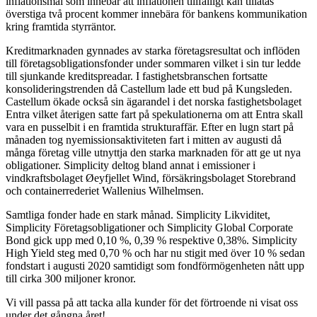
inflationsmål som innebär att inflationen tillfälligt kan tillåtas
överstiga två procent kommer innebära för bankens kommunikation
kring framtida styrräntor.
Kreditmarknaden gynnades av starka företagsresultat och inflöden
till företagsobligationsfonder under sommaren vilket i sin tur ledde
till sjunkande kreditspreadar. I fastighetsbranschen fortsatte
konsolideringstrenden då Castellum lade ett bud på Kungsleden.
Castellum ökade också sin ägarandel i det norska fastighetsbolaget
Entra vilket återigen satte fart på spekulationerna om att Entra skall
vara en pusselbit i en framtida strukturaffär. Efter en lugn start på
månaden tog nyemissionsaktiviteten fart i mitten av augusti då
många företag ville utnyttja den starka marknaden för att ge ut nya
obligationer. Simplicity deltog bland annat i emissioner i
vindkraftsbolaget Øeyfjellet Wind, försäkringsbolaget Storebrand
och containerrederiet Wallenius Wilhelmsen.
Samtliga fonder hade en stark månad. Simplicity Likviditet,
Simplicity Företagsobligationer och Simplicity Global Corporate
Bond gick upp med 0,10 %, 0,39 % respektive 0,38%. Simplicity
High Yield steg med 0,70 % och har nu stigit med över 10 % sedan
fondstart i augusti 2020 samtidigt som fondförmögenheten nått upp
till cirka 300 miljoner kronor.
Vi vill passa på att tacka alla kunder för det förtroende ni visat oss
under det gångna året!