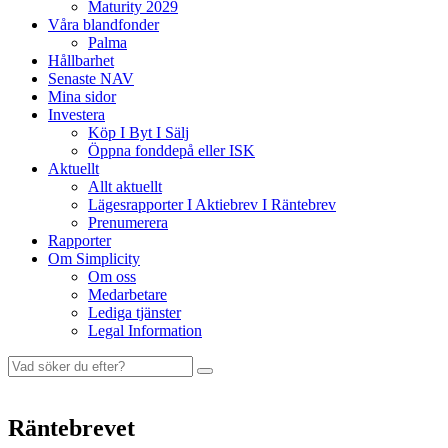
Maturity 2029
Våra blandfonder
Palma
Hållbarhet
Senaste NAV
Mina sidor
Investera
Köp I Byt I Sälj
Öppna fonddepå eller ISK
Aktuellt
Allt aktuellt
Lägesrapporter I Aktiebrev I Räntebrev
Prenumerera
Rapporter
Om Simplicity
Om oss
Medarbetare
Lediga tjänster
Legal Information
Räntebrevet