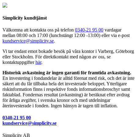
Simplicity kundtjänst
Välkomna att kontakta oss på telefon
0340-21 95 00
vardagar
mellan 08:00 och 17:00 (lunchstängt 12:00 -13:00) eller via e-post
kundservice@simplicity.se
.
Vi tar endast emot bokade besök på våra kontor i Varberg, Göteborg
eller Stockholm. För direktkontakt med någon av oss, se
kontaktuppgifter
här
.
Historisk avkastning är ingen garanti för framtida avkastning.
En investering i fondandelar är alltid förenat med risk, och det är inte
säkert att du får tillbaka hela det investerade beloppet. Ytterligare
riskinformation finns i respektive fonds informationsbroschyr samt
faktablad. Fondernas resultat (avkastning) är beräknat efter avdrag
för årliga avgifter, i svenska kronor och med utdelningar
återinvesterade i fonden. Ingen hänsyn är tagen till inflation.
0340-21 95 00
kundservice@simplicity.se
Simplicity AB