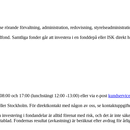
se rörande förvaltning, administration, redovisning, styrelseadministra
dfond. Samtliga fonder går att investera i en fonddepå eller ISK direkt 
8:00 och 17:00 (lunchstängt 12:00 -13:00) eller via e-post
kundservice
eller Stockholm. För direktkontakt med någon av oss, se kontaktuppgift
investering i fondandelar är alltid förenat med risk, och det är inte säker
ablad. Fondernas resultat (avkastning) är beräknat efter avdrag för årli