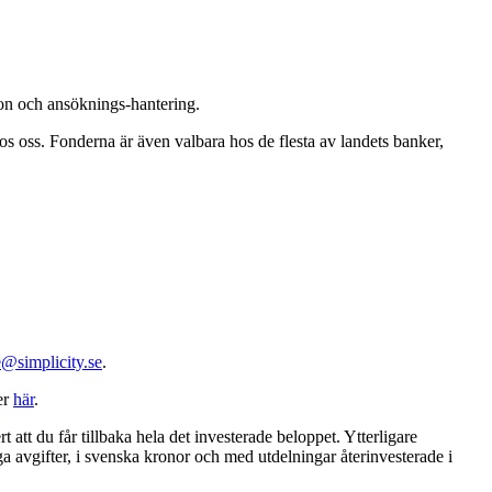
tion och ansöknings-hantering.
hos oss. Fonderna är även valbara hos de flesta av landets banker,
@simplicity.se
.
er
här
.
t att du får tillbaka hela det investerade beloppet. Ytterligare
ga avgifter, i svenska kronor och med utdelningar återinvesterade i