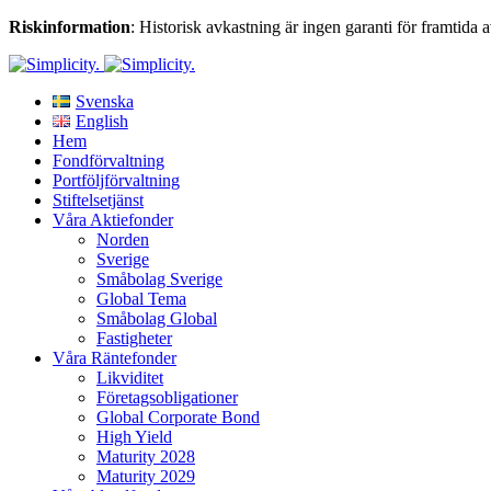
Riskinformation
: Historisk avkastning är ingen garanti för framtida 
Svenska
English
Hem
Fondförvaltning
Portföljförvaltning
Stiftelsetjänst
Våra Aktiefonder
Norden
Sverige
Småbolag Sverige
Global Tema
Småbolag Global
Fastigheter
Våra Räntefonder
Likviditet
Företagsobligationer
Global Corporate Bond
High Yield
Maturity 2028
Maturity 2029