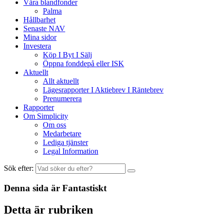
Våra blandfonder
Palma
Hållbarhet
Senaste NAV
Mina sidor
Investera
Köp I Byt I Sälj
Öppna fonddepå eller ISK
Aktuellt
Allt aktuellt
Lägesrapporter I Aktiebrev I Räntebrev
Prenumerera
Rapporter
Om Simplicity
Om oss
Medarbetare
Lediga tjänster
Legal Information
Sök efter:
Denna sida är
Fantastiskt
Detta är rubriken