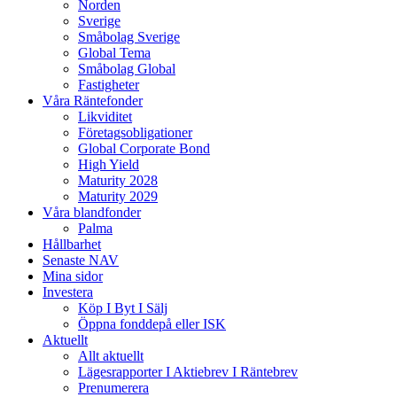
Norden
Sverige
Småbolag Sverige
Global Tema
Småbolag Global
Fastigheter
Våra Räntefonder
Likviditet
Företagsobligationer
Global Corporate Bond
High Yield
Maturity 2028
Maturity 2029
Våra blandfonder
Palma
Hållbarhet
Senaste NAV
Mina sidor
Investera
Köp I Byt I Sälj
Öppna fonddepå eller ISK
Aktuellt
Allt aktuellt
Lägesrapporter I Aktiebrev I Räntebrev
Prenumerera