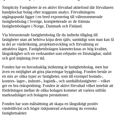
Simplicity Fastigheter är en aktivt förvaltad aktiefond där förvaltaren
handplockar bolag efter noggrann analys. Förvaltningens
utgångspunkt ligger i en bred exponering till välrenommerade
fastighetsbolag i Sverige, kompletterade av de främsta
fastighetsbolagen i Norge, Danmark och Finland.
Via börsnoterade fastighetsbolag får du indirekt tillgång till
fastigheter utan att behöva köpa dem själv, samtidigt som man kan få
ta del av värdeökning, projektutveckling och förvaltning av
attraktiva lägen. Fastighetsbolagen kännetecknas av hög kvalitet,
långsiktighet och en verksamhet som erbjuder en förutsägbar, stabil
och god intjäning över tid.
Fonden har en huvudsaklig inriktning är fastighetsbolag, men har
även en möjlighet att göra placeringar byggbolag. Fonden består av
en mix av olika typer av fastigheter, som till exempel bostads-,
kontors- lager-, industri-, logistik-, och samhällsfastigheter – vilket
ger en bra riskspridning. Fonden är aktivt förvaltad vilket innebär att
fördelningen mellan de olika bolagen kommer att variera utifrån
marknadsläget och bolagens prestationer.
Fonden har som målsättning att skapa en långsiktigt positiv
värdetillväxt och högre riskjusterad avkastning än svenska
fastighetsaktier.