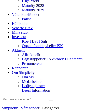
High Yield
Maturity 2028
Maturity 2029
Våra blandfonder
Palma
Hållbarhet
Senaste NAV
Mina sidor
Investera
Köp I Byt I Sälj
Öppna fonddepå eller ISK
Aktuellt
Allt aktuellt
Lägesrapporter I Aktiebrev I Räntebrev
Prenumerera
Rapporter
Om Simplicity
Om oss
Medarbetare
Lediga tjänster
Legal Information
Sök
efter:
Simplicity
|
Våra fonder
|
Fastigheter