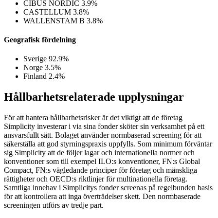
CIBUS NORDIC
3.9%
CASTELLUM
3.8%
WALLENSTAM B
3.8%
Geografisk fördelning
Sverige
92.9%
Norge
3.5%
Finland
2.4%
Hållbarhetsrelaterade upplysningar
För att hantera hållbarhetsrisker är det viktigt att de företag
Simplicity investerar i via sina fonder sköter sin verksamhet på ett
ansvarsfullt sätt. Bolaget använder normbaserad screening för att
säkerställa att god styrningspraxis uppfylls. Som minimum förväntar
sig Simplicity att de följer lagar och internationella normer och
konventioner som till exempel ILO:s konventioner, FN:s Global
Compact, FN:s vägledande principer för företag och mänskliga
rättigheter och OECD:s riktlinjer för multinationella företag.
Samtliga innehav i Simplicitys fonder screenas på regelbunden basis
för att kontrollera att inga överträdelser skett. Den normbaserade
screeningen utförs av tredje part.