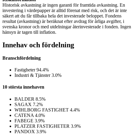
Historisk avkastning är ingen garanti för framtida avkastning. En
investering i värdepapper är alltid förenat med risk, och det är inte
säkert att du får tillbaka hela det investerade beloppet. Fondens
resultat (avkastning) är beräknat efter avdrag för årliga avgifter, i
svenska kronor och med utdelningar återinvesterade i fonden. Ingen
hänsyn är tagen till inflation.
Innehav och fördelning
Branschfördelning
Fastigheter
94.4%
Industri & Tjänster
3.0%
10 största innehaven
BALDER
8.5%
SAGAX
7.2%
WIHLBORG FASTIGHET
4.4%
CATENA
4.0%
FABEGE
3.9%
PLATZER FASTIGHETER
3.9%
PANDOX
3.9%