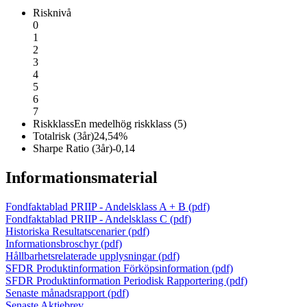
Risknivå
0
1
2
3
4
5
6
7
Riskklass
En medelhög riskklass (5)
Totalrisk (3år)
24,54%
Sharpe Ratio (3år)
-0,14
Informationsmaterial
Fondfaktablad PRIIP - Andelsklass A + B
(pdf)
Fondfaktablad PRIIP - Andelsklass C
(pdf)
Historiska Resultatscenarier
(pdf)
Informationsbroschyr
(pdf)
Hållbarhetsrelaterade upplysningar
(pdf)
SFDR Produktinformation Förköpsinformation
(pdf)
SFDR Produktinformation Periodisk Rapportering
(pdf)
Senaste månadsrapport
(pdf)
Senaste Aktiebrev