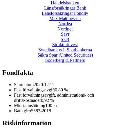
Handelsbanken
Länsförsäkringar Bank
Länsförsäkringar Fondliv
Max Matthiessen
Nordea
Nordnet
Savr
SEB
Strukturinvest
Swedbank och Sparbankerna
Säkra Spar (United Securities)
Söderberg & Partners
Fondfakta
Startdatum
2020.12.11
Fast förvaltningsavgift
0,80 %
Fast förvaltningsavgift, administrations- och
driftskostnader
0,92 %
Minsta insättning
100 kr
Bankgiro
5583-2018
Riskinformation