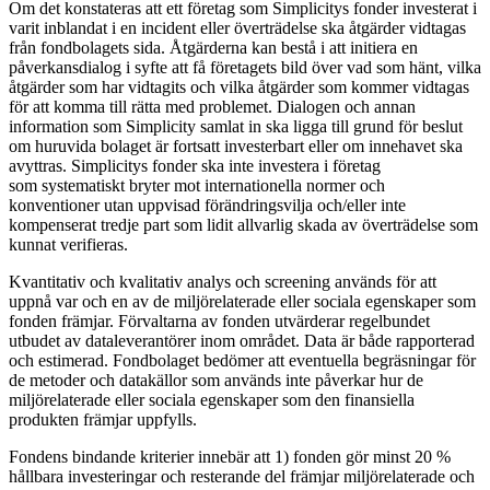
Om det konstateras att ett företag som Simplicitys fonder investerat i
varit inblandat i en incident eller överträdelse ska åtgärder vidtagas
från fondbolagets sida. Åtgärderna kan bestå i att initiera en
påverkansdialog i syfte att få företagets bild över vad som hänt, vilka
åtgärder som har vidtagits och vilka åtgärder som kommer vidtagas
för att komma till rätta med problemet. Dialogen och annan
information som Simplicity samlat in ska ligga till grund för beslut
om huruvida bolaget är fortsatt investerbart eller om innehavet ska
avyttras. Simplicitys fonder ska inte investera i företag
som systematiskt bryter mot internationella normer och
konventioner utan uppvisad förändringsvilja och/eller inte
kompenserat tredje part som lidit allvarlig skada av överträdelse som
kunnat verifieras.
Kvantitativ och kvalitativ analys och screening används för att
uppnå var och en av de miljörelaterade eller sociala egenskaper som
fonden främjar. Förvaltarna av fonden utvärderar regelbundet
utbudet av dataleverantörer inom området. Data är både rapporterad
och estimerad. Fondbolaget bedömer att eventuella begräsningar för
de metoder och datakällor som används inte påverkar hur de
miljörelaterade eller sociala egenskaper som den finansiella
produkten främjar uppfylls.
Fondens bindande kriterier innebär att 1) fonden gör minst 20 %
hållbara investeringar och resterande del främjar miljörelaterade och