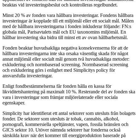
beaktas vid investeringsbeslut och kontrolleras regelbundet.
Minst 20 % av fonden vara hållbara investeringar. Fondens hållbara
investeringar är kopplade till ett miljömål eller ett socialt mål. Målen
med de hållbara investeringarna i fonden inkluderar följande: FN:s
globala mål, Parisavtalets mål och EU taxonomins miljömål. En
hållbar investering ska bidra till minst ett av ovan hållbarhetsmål.
Fonden beaktar huvudsakliga negativa konsekvenserna för att de
hållbara investeringarna inte ska orsaka väsentlig skada för något
annat miljömål eller socialt mål genom två huvudsakliga metoder:
exkludering och normbaserad screening. Normbaserad screening
och exkludering görs i enlighet med Simplicitys policy för
ansvarsfulla investeringar.
Enligt fondbestämmelserna får fonden hålla en kassa för
likviditetshantering på maximalt 10 %. Resterande del av fonden ska
vara i investeringar som främjar miljörelaterade eller sociala
egenskaper.
Simplicity har identifierat ett antal sektorer som utesluts från bolagets
fonder. De sektorer som utesluts är tobak, cannabis, alkohol,
pornografi, kommersiella speltjänster, vapen, fossila bränslen och
GICS sektor 10. Utöver nämnda sektorer har fonderna också
särskilda krav när det kommer till energiproduktion baserade på