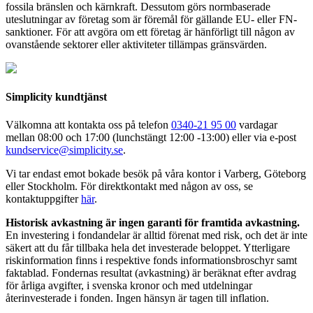
fossila bränslen och kärnkraft. Dessutom görs normbaserade
uteslutningar av företag som är föremål för gällande EU- eller FN-
sanktioner. För att avgöra om ett företag är hänförligt till någon av
ovanstående sektorer eller aktiviteter tillämpas gränsvärden.
Simplicity kundtjänst
Välkomna att kontakta oss på telefon
0340-21 95 00
vardagar
mellan 08:00 och 17:00 (lunchstängt 12:00 -13:00) eller via e-post
kundservice@simplicity.se
.
Vi tar endast emot bokade besök på våra kontor i Varberg, Göteborg
eller Stockholm. För direktkontakt med någon av oss, se
kontaktuppgifter
här
.
Historisk avkastning är ingen garanti för framtida avkastning.
En investering i fondandelar är alltid förenat med risk, och det är inte
säkert att du får tillbaka hela det investerade beloppet. Ytterligare
riskinformation finns i respektive fonds informationsbroschyr samt
faktablad. Fondernas resultat (avkastning) är beräknat efter avdrag
för årliga avgifter, i svenska kronor och med utdelningar
återinvesterade i fonden. Ingen hänsyn är tagen till inflation.