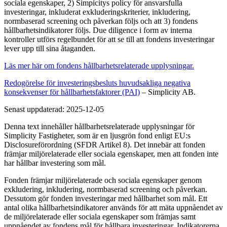
sociala egenskaper, 2) Simpicitys policy för ansvarsfulla
investeringar, inkluderat exkluderingskriterier, inkludering,
normbaserad screening och påverkan följs och att 3) fondens
hållbarhetsindikatorer följs. Due diligence i form av interna
kontroller utförs regelbundet för att se till att fondens investeringar
lever upp till sina åtaganden.
Läs mer här om fondens hållbarhetsrelaterade upplysningar.
Redogörelse för investeringsbesluts huvudsakliga negativa
konsekvenser för hållbarhetsfaktorer (PAI)
– Simplicity AB.
Senast uppdaterad: 2025-12-05
Denna text innehåller hållbarhetsrelaterade upplysningar för
Simplicity Fastigheter, som är en ljusgrön fond enligt EU:s
Disclosureförordning (SFDR Artikel 8). Det innebär att fonden
främjar miljörelaterade eller sociala egenskaper, men att fonden inte
har hållbar investering som mål.
Fonden främjar miljörelaterade och sociala egenskaper genom
exkludering, inkludering, normbaserad screening och påverkan.
Dessutom gör fonden investeringar med hållbarhet som mål. Ett
antal olika hållbarhetsindikatorer används för att mäta uppnåendet av
de miljörelaterade eller sociala egenskaper som främjas samt
uppnåendet av fondens mål för hållbara investeringar. Indikatorerna