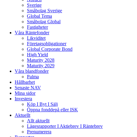
Sverige
Småbolag Sverige
Global Tema
Småbolag Global
Fastigheter
Våra Räntefonder
Likviditet
Företagsobligationer
Global Corporate Bond
High Yield
Maturity 2028
Maturity 2029
Våra blandfonder
Palma
Hållbarhet
Senaste NAV
Mina sidor
Investera
Köp I Byt I Sälj
Öppna fonddepå eller ISK
Aktuellt
Allt aktuellt
Lägesrapporter I Aktiebrev I Räntebrev
Prenumerera