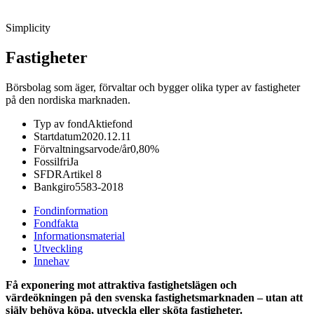
Simplicity
Fastigheter
Börsbolag som äger, förvaltar och bygger olika typer av fastigheter
på den nordiska marknaden.
Typ av fond
Aktiefond
Startdatum
2020.12.11
Förvaltningsarvode/år
0,80%
Fossilfri
Ja
SFDR
Artikel 8
Bankgiro
5583-2018
Fondinformation
Fondfakta
Informationsmaterial
Utveckling
Innehav
Få exponering mot attraktiva fastighetslägen och
värdeökningen på den svenska fastighetsmarknaden – utan att
själv behöva köpa, utveckla eller sköta fastigheter.