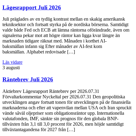
Lägesrapport Juli 2026
Juli präglades av en tydlig kontrast mellan en skakig amerikansk
tekniksektor och fortsatt styrka på de nordiska börserna. Samtidigt
valde både Fed och ECB att lämna räntorna oförändrade, även om
signalerna pekar mot att högre räntor kan ligga kvar längre än
marknaden tidigare räknat med. Månaden i korthet AI-
baksmällan infann sig Efter månader av AI-fest kom
baksmällan. Alphabet redovisade […]
Läs vidare
3 augusti
Räntebrev Juli 2026
Aktiebrev Lägesrapport Räntebrev per 2026.07.31
Förvaltarkommentar Nyckeltal per 2026.07.31 Den geopolitiska
utvecklingen angav fortsatt tonen för utvecklingen på de finansiella
marknaderna och efter att vapenvilan mellan USA och Iran spruckit
vände såväl oljepriser som obligationsräntor upp. Internationella
valutafonden, IMF, sänkte sin prognos för den globala BNP-
tillväxten från 3,1 till 3,0 procent för 2026, men höjde samtidigt
tillväxtantagandena för 2027 från […]