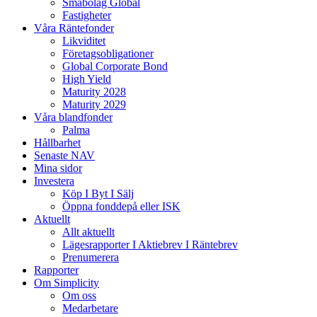
Småbolag Global
Fastigheter
Våra Räntefonder
Likviditet
Företagsobligationer
Global Corporate Bond
High Yield
Maturity 2028
Maturity 2029
Våra blandfonder
Palma
Hållbarhet
Senaste NAV
Mina sidor
Investera
Köp I Byt I Sälj
Öppna fonddepå eller ISK
Aktuellt
Allt aktuellt
Lägesrapporter I Aktiebrev I Räntebrev
Prenumerera
Rapporter
Om Simplicity
Om oss
Medarbetare