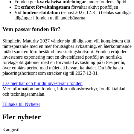
Fonden ger
kvartalsvisa utdelningar
under fondens löptid
Ett
erfaret förvaltningsteam
förvaltar aktivt portföljen
Vid
fondens slutdatum
(senast 2027-12-31 ) betalas samtliga
tillgångar i fonden ut till andelsägarna
Vem passar fonden för?
Simplicity Maturity 2027 vänder sig till dig som vill komplettera ditt
räntesparande med en mer förutsägbar avkastning, en återkommande
intäkt samt en förutbestämd investeringshorisont. Fonden erbjuder
investerare exponering mot en diversifierad portfölj av nordiska
företagsobligationer med en förväntad avkastning på 6-8% per år,
över en 4års period med målet att bevara kapitalet. Du bör ha en
placeringshorisont som sträcker sig till 2027-12-31.
Läs mer här och hur du investerar i fonden
Mer information om fonden, informationsbroschyr, fondfaktablad
och teckningsanmälan.
Tillbaka till Nyheter
Fler nyheter
3 augusti