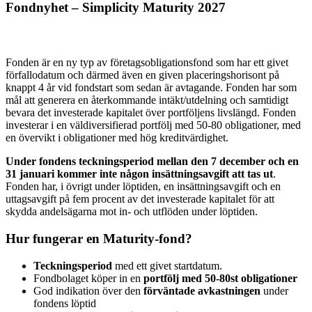
Fondnyhet – Simplicity Maturity 2027
Fonden är en ny typ av företagsobligationsfond som har ett givet
förfallodatum och därmed även en given placeringshorisont på
knappt 4 år vid fondstart som sedan är avtagande. Fonden har som
mål att generera en återkommande intäkt/utdelning och samtidigt
bevara det investerade kapitalet över portföljens livslängd. Fonden
investerar i en väldiversifierad portfölj med 50-80 obligationer, med
en övervikt i obligationer med hög kreditvärdighet.
Under fondens teckningsperiod mellan den 7 december och en
31 januari kommer inte någon insättningsavgift att tas ut
.
Fonden har, i övrigt under löptiden, en insättningsavgift och en
uttagsavgift på fem procent av det investerade kapitalet för att
skydda andelsägarna mot in- och utflöden under löptiden.
Hur fungerar en Maturity-fond?
Teckningsperiod
med ett givet startdatum.
Fondbolaget köper in en
portfölj med 50-80st obligationer
God indikation över den
förväntade avkastningen
under
fondens löptid