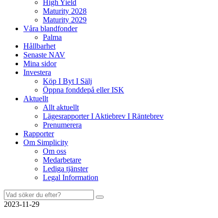
High Yield
Maturity 2028
Maturity 2029
Våra blandfonder
Palma
Hållbarhet
Senaste NAV
Mina sidor
Investera
Köp I Byt I Sälj
Öppna fonddepå eller ISK
Aktuellt
Allt aktuellt
Lägesrapporter I Aktiebrev I Räntebrev
Prenumerera
Rapporter
Om Simplicity
Om oss
Medarbetare
Lediga tjänster
Legal Information
Sök
efter:
2023-11-29