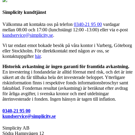
Simplicity kundtjänst
Välkomna att kontakta oss på telefon
0340-21 95 00
vardagar
mellan 08:00 och 17:00 (lunchstängt 12:00 -13:00) eller via e-post
kundservice@simplicity.se
.
Vi tar endast emot bokade besök på våra kontor i Varberg, Göteborg
eller Stockholm. För direktkontakt med någon av oss, se
kontaktuppgifter
här
.
Historisk avkastning är ingen garanti för framtida avkastning.
En investering i fondandelar är alltid förenat med risk, och det är inte
säkert att du får tillbaka hela det investerade beloppet. Ytterligare
riskinformation finns i respektive fonds informationsbroschyr samt
faktablad. Fondernas resultat (avkastning) är beräknat efter avdrag
för årliga avgifter, i svenska kronor och med utdelningar
återinvesterade i fonden. Ingen hänsyn är tagen till inflation.
0340-21 95 00
kundservice@simplicity.se
Simplicity AB
Södra Hamnvägen 12