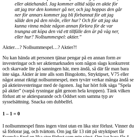
eller aktiehandel. Jag kommer alltid sälja en aktie för
att jag tror den kommer gå ner, och jag hoppas den går
ner för annars kommer jag bli förbannat för att jag
sålde den på den nivån, eller hur? Och för att jag ska
kunna vinna måste någon annan förlora för de var
tvungna att köpa den vid ett tillfälle den är på väg ner,
eller hur? Nollsummespel: aktier.”
Aktier…? Nollsummespel…? Aktier?!
Nu kan hända att personen tjänar pengar på en annan form av
investeringar och ser aktiemarknaden som någon slags konkurrent
och skarvade lite på sanningen här, men ändå, så där får man bara
inte säga. Aktier är inte alls som Bingolotto, Stryktipset, V75 eller
något annat riktigt nollsummespel, men tyvärr verkar många ändå se
på aktieinvesteringar med de ögonen. Jag har hört folk säga ”Spela
på aktier” (varpå rysningar gått genom hela kroppen). Tänk vilken
förlust att se aktiesparande och Oddset som samma typ av
sysselsättning. Snacka om dubbelfel.
1 – 1 = 0
I nollsummespel finns ingen vinst utan en lika stor förlust. Vinner du
så förlorar jag, och tvärtom. Om jag får 13 rätt på stryktipset får
Svenska Spel en lika stor förlust som min vinst. Om jag bara får 4