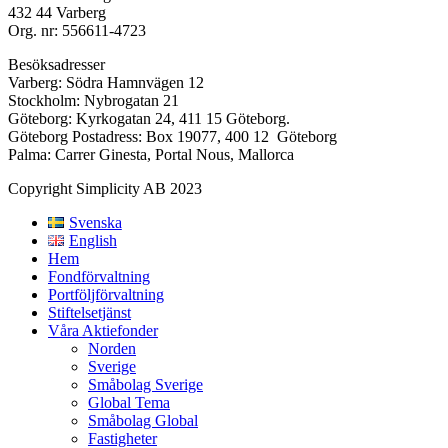
432 44 Varberg
Org. nr: 556611-4723
Besöksadresser
Varberg: Södra Hamnvägen 12
Stockholm: Nybrogatan 21
Göteborg: Kyrkogatan 24, 411 15 Göteborg.
Göteborg Postadress: Box 19077, 400 12 Göteborg
Palma: Carrer Ginesta, Portal Nous, Mallorca
Copyright Simplicity AB 2023
Svenska
English
Hem
Fondförvaltning
Portföljförvaltning
Stiftelsetjänst
Våra Aktiefonder
Norden
Sverige
Småbolag Sverige
Global Tema
Småbolag Global
Fastigheter