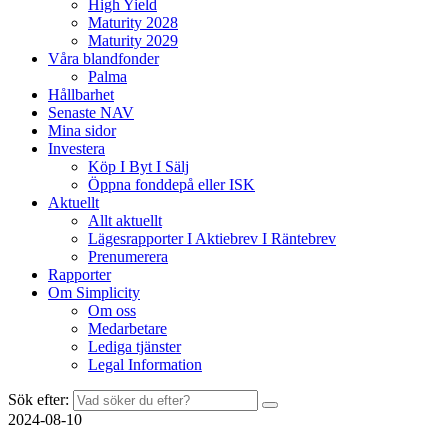
High Yield
Maturity 2028
Maturity 2029
Våra blandfonder
Palma
Hållbarhet
Senaste NAV
Mina sidor
Investera
Köp I Byt I Sälj
Öppna fonddepå eller ISK
Aktuellt
Allt aktuellt
Lägesrapporter I Aktiebrev I Räntebrev
Prenumerera
Rapporter
Om Simplicity
Om oss
Medarbetare
Lediga tjänster
Legal Information
Sök efter:
2024-08-10