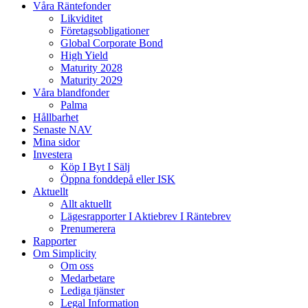
Våra Räntefonder
Likviditet
Företagsobligationer
Global Corporate Bond
High Yield
Maturity 2028
Maturity 2029
Våra blandfonder
Palma
Hållbarhet
Senaste NAV
Mina sidor
Investera
Köp I Byt I Sälj
Öppna fonddepå eller ISK
Aktuellt
Allt aktuellt
Lägesrapporter I Aktiebrev I Räntebrev
Prenumerera
Rapporter
Om Simplicity
Om oss
Medarbetare
Lediga tjänster
Legal Information