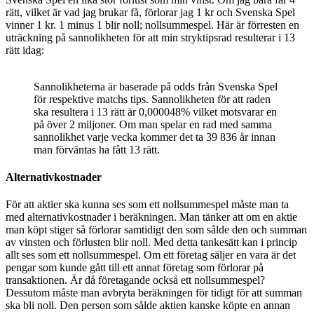
rätt, vilket är vad jag brukar få, förlorar jag 1 kr och Svenska Spel
vinner 1 kr. 1 minus 1 blir noll; nollsummespel. Här är förresten en
uträckning på sannolikheten för att min stryktipsrad resulterar i 13
rätt idag:
Sannolikheterna är baserade på odds från Svenska Spel
för respektive matchs tips. Sannolikheten för att raden
ska resultera i 13 rätt är 0,000048% vilket motsvarar en
på över 2 miljoner. Om man spelar en rad med samma
sannolikhet varje vecka kommer det ta 39 836 år innan
man förväntas ha fått 13 rätt.
Alternativkostnader
För att aktier ska kunna ses som ett nollsummespel måste man ta
med alternativkostnader i beräkningen. Man tänker att om en aktie
man köpt stiger så förlorar samtidigt den som sålde den och summan
av vinsten och förlusten blir noll. Med detta tankesätt kan i princip
allt ses som ett nollsummespel. Om ett företag säljer en vara är det
pengar som kunde gått till ett annat företag som förlorar på
transaktionen. Är då företagande också ett nollsummespel?
Dessutom måste man avbryta beräkningen för tidigt för att summan
ska bli noll. Den person som sålde aktien kanske köpte en annan