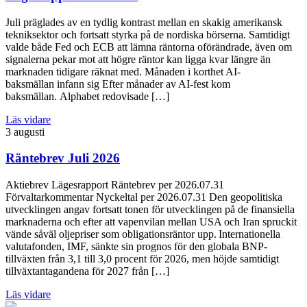
Juli präglades av en tydlig kontrast mellan en skakig amerikansk
tekniksektor och fortsatt styrka på de nordiska börserna. Samtidigt
valde både Fed och ECB att lämna räntorna oförändrade, även om
signalerna pekar mot att högre räntor kan ligga kvar längre än
marknaden tidigare räknat med. Månaden i korthet AI-
baksmällan infann sig Efter månader av AI-fest kom
baksmällan. Alphabet redovisade […]
Läs vidare
3 augusti
Räntebrev Juli 2026
Aktiebrev Lägesrapport Räntebrev per 2026.07.31
Förvaltarkommentar Nyckeltal per 2026.07.31 Den geopolitiska
utvecklingen angav fortsatt tonen för utvecklingen på de finansiella
marknaderna och efter att vapenvilan mellan USA och Iran spruckit
vände såväl oljepriser som obligationsräntor upp. Internationella
valutafonden, IMF, sänkte sin prognos för den globala BNP-
tillväxten från 3,1 till 3,0 procent för 2026, men höjde samtidigt
tillväxtantagandena för 2027 från […]
Läs vidare