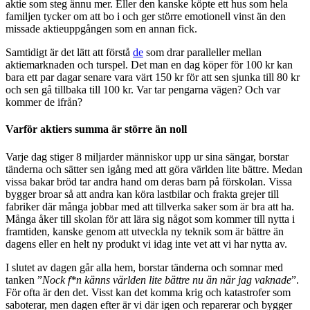
aktie som steg ännu mer. Eller den kanske köpte ett hus som hela
familjen tycker om att bo i och ger större emotionell vinst än den
missade aktieuppgången som en annan fick.
Samtidigt är det lätt att förstå
de
som drar paralleller mellan
aktiemarknaden och turspel. Det man en dag köper för 100 kr kan
bara ett par dagar senare vara värt 150 kr för att sen sjunka till 80 kr
och sen gå tillbaka till 100 kr. Var tar pengarna vägen? Och var
kommer de ifrån?
Varför aktiers summa är större än noll
Varje dag stiger 8 miljarder människor upp ur sina sängar, borstar
tänderna och sätter sen igång med att göra världen lite bättre. Medan
vissa bakar bröd tar andra hand om deras barn på förskolan. Vissa
bygger broar så att andra kan köra lastbilar och frakta grejer till
fabriker där många jobbar med att tillverka saker som är bra att ha.
Många åker till skolan för att lära sig något som kommer till nytta i
framtiden, kanske genom att utveckla ny teknik som är bättre än
dagens eller en helt ny produkt vi idag inte vet att vi har nytta av.
I slutet av dagen går alla hem, borstar tänderna och somnar med
tanken ”
Nock f*n känns världen lite bättre nu än när jag vaknade
”.
För ofta är den det. Visst kan det komma krig och katastrofer som
saboterar, men dagen efter är vi där igen och reparerar och bygger