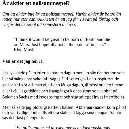
Är aktier ett nollsummespel?
Om att aktier inte är ett nollsummespel. Varför aktier är bättre än
lotter, hur stor sannolikheten är att jag får 13 rätt på lördag och
varför det är skönt att semestern är över.
"I think it would be great to be born on Earth and die
on Mars. Just hopefully not at the point of impact.” -
Elon Musk
Vad är det jag hör?!
Jag lyssnade på en intervju härom dagen med en sån där person som
har så många bra saker att säga på ett energiskt och inspirerande
sätt vilket gör att man vill ut och fånga dagen, åtminstone en timme
eller två. Högutbildad och framgångsrik dessutom som jobbat på
Goldman Sachs med investeringar och startat eget investmentbolag.
Men så satte jag plötsligt kaffet i halsen. Aktiemarknaden kom på tal
och var tydligen inte alls ett bra ställe att lägga sina pengar. Så här
sas det, fast på engelska:
”Ett nollsummespel är exempelvis hedgefondshandel,