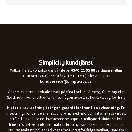
Lediga tjänster
Legal Information
Simplicity kundtjänst
0340-21 95 00
Välkomna att kontakta oss på telefon
vardagar mellan
08:00 och 17:00 (lunchstängt 12:00 -13:00) eller via e-post
kundservice@simplicity.se
.
Vi tar endast emot bokade besök på våra kontor i Varberg, Göteborg eller
här
Stockholm. För direktkontakt med någon av oss, se kontaktuppgifter
.
Historisk avkastning är ingen garanti för framtida avkastning.
En
investering i fondandelar är alltid förenat med risk, och det är inte säkert att
du får tillbaka hela det investerade beloppet. Ytterligare riskinformation
finns i respektive fonds informationsbroschyr samt faktablad. Fondernas
resultat (avkastning) är beräknat efter avdrag för årliga avgifter, i svenska