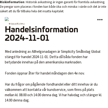
Riskinformation
: Historisk avkastning är ingen garanti för framtida avkastning.
De pengar som placeras i fonden kan både öka och minska i värde och det är inte
säkert att du får tillbaka hela det insatta kapitalet.
2024-10-31
Svenska
Handelsinformation
2024-11-01
English
Hem
Med anledning av Allhelgonadagen är Simplicity Småbolag Global
Fondförvaltning
stängd för handel 2024-11-01. Detta då båda fonden har
betydande innehav på den amerikanska marknaden.
Portföljförvaltning
Fonden öppnar åter för handel måndagen den 4e nov.
Stiftelsetjänst
Har du frågor om pågående fondhandel eller ditt innehav är du
Våra Aktiefonder
välkommen att kontakta vår kundservice, som finns på plats
Norden
mellan kl. 08.00 och 14.00 denna dag. Vi har halvdag och stänger kl.
14.00 denna dag.
Sverige