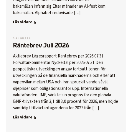
Senaste NAV
baksmällan infann sig Efter månader av AI-fest kom
baksmällan. Alphabet redovisade […]
Mina sidor
Läs vidare
Investera
Köp I Byt I Sälj
3 AUGUSTI
Räntebrev Juli 2026
Öppna fonddepå eller ISK
Aktiebrev Lägesrapport Räntebrev per 2026.07.31
Aktuellt
Förvaltarkommentar Nyckeltal per 2026.07.31 Den
Allt aktuellt
geopolitiska utvecklingen angav fortsatt tonen för
Lägesrapporter I Aktiebrev I Räntebrev
utvecklingen på de finansiella marknaderna och efter att
vapenvilan mellan USA och Iran spruckit vände såväl
Prenumerera
oljepriser som obligationsräntor upp. Internationella
valutafonden, IMF, sänkte sin prognos för den globala
Rapporter
BNP-tillväxten från 3,1 till 3,0 procent för 2026, men höjde
samtidigt tillväxtantagandena för 2027 från […]
Om Simplicity
Läs vidare
Om oss
Medarbetare