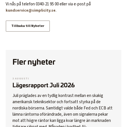
Småbolag Sverige
Vi nås på telefon 0340-21 95 00 eller via e-post på
Global Tema
.
kundservice@simplicity.se
Småbolag Global
Fastigheter
Tillbaka till Nyheter
Våra Räntefonder
Likviditet
Företagsobligationer
Fler nyheter
Global Corporate Bond
High Yield
Maturity 2028
3 AUGUSTI
Maturity 2029
Lägesrapport Juli 2026
Våra blandfonder
Juli präglades av en tydlig kontrast mellan en skakig
amerikansk tekniksektor och fortsatt styrka på de
Palma
nordiska börserna. Samtidigt valde både Fed och ECB att
lämna räntorna oförändrade, även om signalerna pekar
Hållbarhet
mot att högre räntor kan ligga kvar längre än marknaden
tidigare räknat med. Månaden i korthet AI-