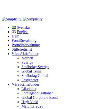
Riskinformation
: Historisk avkastning är ingen garanti för framtida avkastning. De
pengar som placeras i fonden kan både öka och minska i värde och det är inte säkert att
du får tillbaka hela det insatta kapitalet.
Svenska
English
Hem
Fondförvaltning
Portföljförvaltning
Stiftelsetjänst
Våra Aktiefonder
Norden
Sverige
Småbolag Sverige
Global Tema
Småbolag Global
Fastigheter
Våra Räntefonder
Likviditet
Företagsobligationer
Global Corporate Bond
High Yield
Maturity 2028