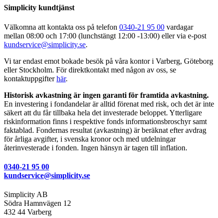
Simplicity kundtjänst
Välkomna att kontakta oss på telefon
0340-21 95 00
vardagar
mellan 08:00 och 17:00 (lunchstängt 12:00 -13:00) eller via e-post
kundservice@simplicity.se
.
Vi tar endast emot bokade besök på våra kontor i Varberg, Göteborg
eller Stockholm. För direktkontakt med någon av oss, se
kontaktuppgifter
här
.
Historisk avkastning är ingen garanti för framtida avkastning.
En investering i fondandelar är alltid förenat med risk, och det är inte
säkert att du får tillbaka hela det investerade beloppet. Ytterligare
riskinformation finns i respektive fonds informationsbroschyr samt
faktablad. Fondernas resultat (avkastning) är beräknat efter avdrag
för årliga avgifter, i svenska kronor och med utdelningar
återinvesterade i fonden. Ingen hänsyn är tagen till inflation.
0340-21 95 00
kundservice@simplicity.se
Simplicity AB
Södra Hamnvägen 12
432 44 Varberg