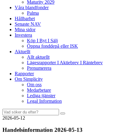
Maturity 2029
Våra blandfonder
Palma
Hållbarhet
Senaste NAV
Mina sidor
Investera
Köp I Byt I Sälj
Öppna fonddepå eller ISK
Aktuellt
Allt aktuellt
Lägesrapporter I Aktiebrev I Räntebrev
Prenumerera
Rapporter
Om Simplicity
Om oss
Medarbetare
Lediga tjänster
Legal Information
2026-05-12
Handelsinformation 2026-05-13