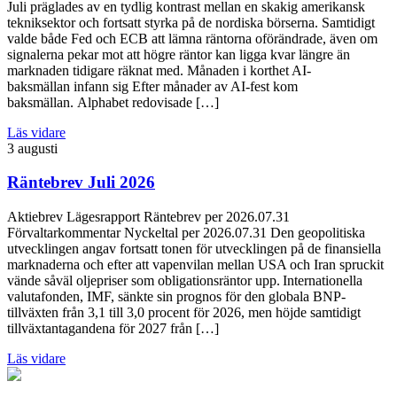
Juli präglades av en tydlig kontrast mellan en skakig amerikansk
tekniksektor och fortsatt styrka på de nordiska börserna. Samtidigt
valde både Fed och ECB att lämna räntorna oförändrade, även om
signalerna pekar mot att högre räntor kan ligga kvar längre än
marknaden tidigare räknat med. Månaden i korthet AI-
baksmällan infann sig Efter månader av AI-fest kom
baksmällan. Alphabet redovisade […]
Läs vidare
3 augusti
Räntebrev Juli 2026
Aktiebrev Lägesrapport Räntebrev per 2026.07.31
Förvaltarkommentar Nyckeltal per 2026.07.31 Den geopolitiska
utvecklingen angav fortsatt tonen för utvecklingen på de finansiella
marknaderna och efter att vapenvilan mellan USA och Iran spruckit
vände såväl oljepriser som obligationsräntor upp. Internationella
valutafonden, IMF, sänkte sin prognos för den globala BNP-
tillväxten från 3,1 till 3,0 procent för 2026, men höjde samtidigt
tillväxtantagandena för 2027 från […]
Läs vidare