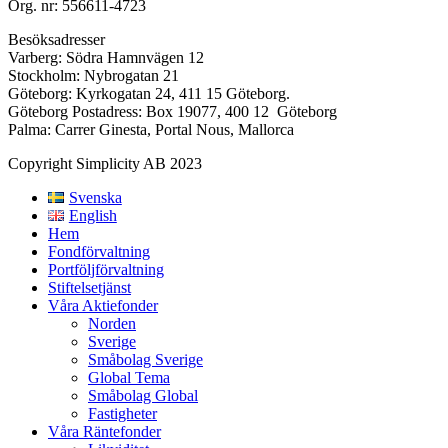
Org. nr: 556611-4723
Besöksadresser
Varberg: Södra Hamnvägen 12
Stockholm: Nybrogatan 21
Göteborg: Kyrkogatan 24, 411 15 Göteborg.
Göteborg Postadress: Box 19077, 400 12 Göteborg
Palma: Carrer Ginesta, Portal Nous, Mallorca
Copyright Simplicity AB 2023
Svenska
English
Hem
Fondförvaltning
Portföljförvaltning
Stiftelsetjänst
Våra Aktiefonder
Norden
Sverige
Småbolag Sverige
Global Tema
Småbolag Global
Fastigheter
Våra Räntefonder