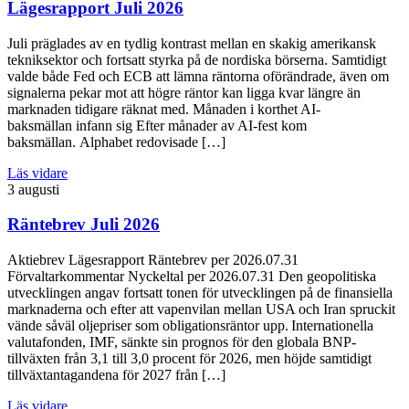
Lägesrapport Juli 2026
Juli präglades av en tydlig kontrast mellan en skakig amerikansk
tekniksektor och fortsatt styrka på de nordiska börserna. Samtidigt
valde både Fed och ECB att lämna räntorna oförändrade, även om
signalerna pekar mot att högre räntor kan ligga kvar längre än
marknaden tidigare räknat med. Månaden i korthet AI-
baksmällan infann sig Efter månader av AI-fest kom
baksmällan. Alphabet redovisade […]
Läs vidare
3 augusti
Räntebrev Juli 2026
Aktiebrev Lägesrapport Räntebrev per 2026.07.31
Förvaltarkommentar Nyckeltal per 2026.07.31 Den geopolitiska
utvecklingen angav fortsatt tonen för utvecklingen på de finansiella
marknaderna och efter att vapenvilan mellan USA och Iran spruckit
vände såväl oljepriser som obligationsräntor upp. Internationella
valutafonden, IMF, sänkte sin prognos för den globala BNP-
tillväxten från 3,1 till 3,0 procent för 2026, men höjde samtidigt
tillväxtantagandena för 2027 från […]
Läs vidare