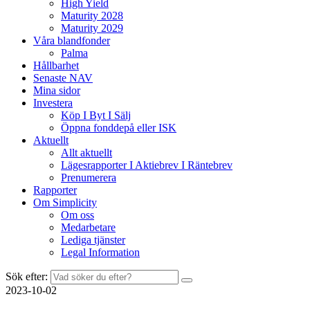
High Yield
Maturity 2028
Maturity 2029
Våra blandfonder
Palma
Hållbarhet
Senaste NAV
Mina sidor
Investera
Köp I Byt I Sälj
Öppna fonddepå eller ISK
Aktuellt
Allt aktuellt
Lägesrapporter I Aktiebrev I Räntebrev
Prenumerera
Rapporter
Om Simplicity
Om oss
Medarbetare
Lediga tjänster
Legal Information
Sök efter:
2023-10-02