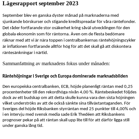
Lägesrapport september 2023
September blev en ganska dyster månad på marknaderna med
sjunkande börskurser och stigande
kreditspreadar
för våra räntefonder
.
Det råder fortfarande stor osäkerhet kring såväl utvecklingen för den
globala ekonomin som för räntorna. Även om de flesta bedömare
räknar med att vi är nära toppen i centralbankernas räntehöjningscykler
är inflationen fortfarande
allt
för hög för att det skall gå att diskontera
räntesänkningar i närtid.
Sammanfattning av marknadens fokus under månaden:
R
äntehöjningar
i Sverige och Europa
dominerade marknadsbilden
Den europeiska centralbanken, ECB, höjde planenligt räntan med 0,25
procentenheter till den rekordhöga nivån 4,00 %. Räntebeskedet följdes
dock av ett budskap om att detta skulle kunna vara den sista höjningen
vilket underströks av att de också sänkte sina tillväxtantaganden.
För
Sverige
s del
höjde Riksbanken styrräntan med 25 punkter
till 4,00%
och
i en intervju med svensk media sade Erik Thedéen att Riksbankens
prognoser pekar på att räntan skall upp lite till för att därför ligga still
under ganska lång tid.