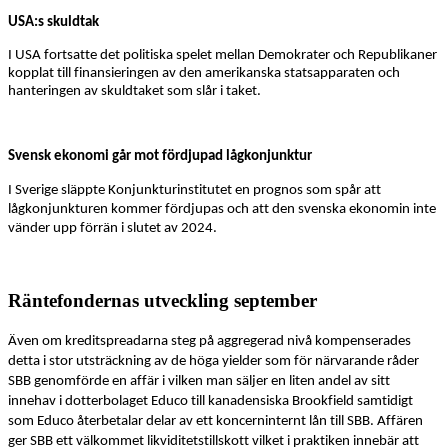
USA:s skuldtak
I USA fortsatte det politiska spelet
mellan Demokrater och Republikaner
kopplat till finansieringen av den amerikanska statsapparaten
och
hanteringen av skuldtaket som slår i taket.
Svensk ekonomi
går mot fördjupad lågkonjunktur
I Sverige släppte Konjunkturinstitutet en prognos som spår att
lågkonjunkturen kommer fördjupas och att den svenska ekonomin inte
vänder upp förrän i slutet av 2024.
Räntefondernas utveckling september
Även om
kreditspreadarna
steg på aggregerad nivå kompenserades
detta i stor utsträckning av de höga
yielder
som för närvarande råder
SBB genomförde en affär i vilken man säljer en liten andel av sitt
innehav i dotterbolaget
Educo
till kanadensiska
Brookfield
samtidigt
som
Educo
återbetalar delar av ett koncerninternt lån till SBB. Affären
ger SBB ett välkommet likviditetstillskott vilket i praktiken innebär att