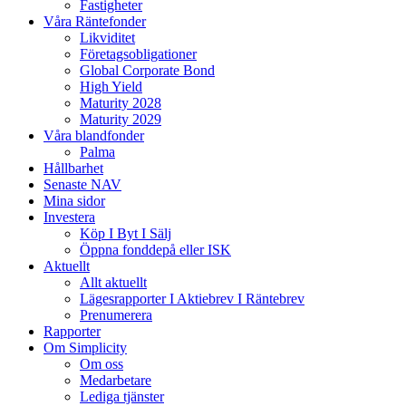
Fastigheter
Våra Räntefonder
Likviditet
Företagsobligationer
Global Corporate Bond
High Yield
Maturity 2028
Maturity 2029
Våra blandfonder
Palma
Hållbarhet
Senaste NAV
Mina sidor
Investera
Köp I Byt I Sälj
Öppna fonddepå eller ISK
Aktuellt
Allt aktuellt
Lägesrapporter I Aktiebrev I Räntebrev
Prenumerera
Rapporter
Om Simplicity
Om oss
Medarbetare
Lediga tjänster