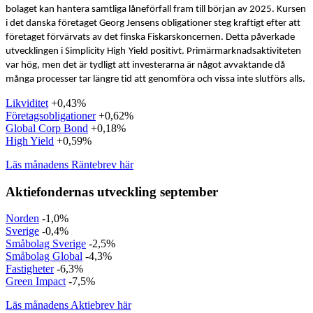
bolaget kan hantera samtliga låneförfall fram till början av 2025. Kursen
i det danska företaget Georg Jensens obligationer steg kraftigt efter att
företaget förvärvats av det finska Fiskarskoncernen. Detta påverkade
utvecklingen i Simplicity
High
Yield
positivt. Primärmarknadsaktiviteten
var hög, men det är tydligt att investerarna är något avvaktande då
många processer tar längre tid att genomföra och vissa inte slutförs alls.
Likviditet
+0,43%
Företagsobligationer
+0,62%
Global Corp Bond
+0,18%
High Yield
+0,59%
Läs månadens Räntebrev här
Aktiefondernas utveckling september
Norden
-1,0%
Sverige
-0,4%
Småbolag Sverige
-2,5%
Småbolag Global
-4,3%
Fastigheter
-6,3%
Green Impact
-7,5%
Läs månadens Aktiebrev här