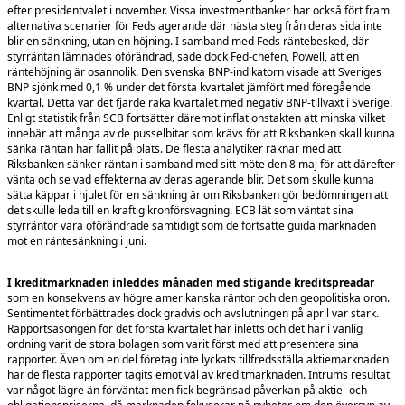
efter presidentvalet i november. Vissa investmentbanker har också fört fram
alternativa scenarier för Feds agerande där nästa steg från deras sida inte
blir en sänkning, utan en höjning.
I samband med Feds räntebesked, där
styrräntan lämnades oförändrad, sade dock Fed-chefen, Powell, att en
räntehöjning är osannolik.
Den svenska BNP-indikatorn visade att Sveriges
BNP sjönk med 0,1 % under det första kvartalet jämfört med föregående
kvartal. Detta var det fjärde raka kvartalet med negativ BNP-tillväxt i Sverige.
Enligt statistik från SCB fortsätter däremot inflationstakten att minska vilket
innebär att många av de pusselbitar som krävs för att Riksbanken skall kunna
sänka räntan har fallit på plats. De flesta analytiker räknar med att
Riksbanken sänker räntan i samband med sitt möte den 8 maj för att därefter
vänta och se vad effekterna av deras agerande blir. Det som skulle kunna
sätta käppar i hjulet för en sänkning är om Riksbanken gör bedömningen att
det skulle leda till en kraftig kronförsvagning. ECB lät som väntat sina
styrräntor vara oförändrade samtidigt som de fortsatte guida marknaden
mot en räntesänkning i juni.
I kreditmarknaden inleddes månaden med stigande kreditspreadar
som en konsekvens av högre amerikanska räntor och den geopolitiska oron.
Sentimentet förbättrades dock gradvis och avslutningen på april var stark.
Rapportsäsongen för det första kvartalet har inletts och det har i vanlig
ordning varit de stora bolagen som varit först med att presentera sina
rapporter. Även om en del företag inte lyckats tillfredsställa aktiemarknaden
har de flesta rapporter tagits emot väl av kreditmarknaden. Intrums resultat
var något lägre än förväntat men fick begränsad påverkan på aktie- och