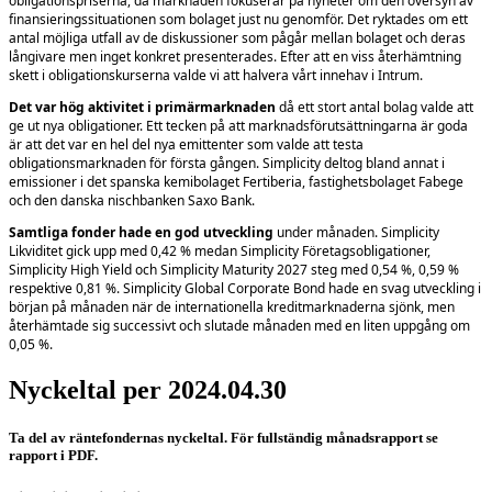
obligationspriserna, då marknaden fokuserar på nyheter om den översyn av
finansieringssituationen som bolaget just nu genomför. Det ryktades om ett
antal möjliga utfall av de diskussioner som pågår mellan bolaget och deras
långivare men inget konkret presenterades. Efter att en viss återhämtning
skett i obligationskurserna valde vi att halvera vårt innehav i Intrum.
Det var hög aktivitet i primärmarknaden
då ett stort antal bolag valde att
ge ut nya obligationer. Ett tecken på att marknadsförutsättningarna är goda
är att det var en hel del nya emittenter som valde att testa
obligationsmarknaden för första gången. Simplicity deltog bland annat i
emissioner i det spanska kemibolaget Fertiberia, fastighetsbolaget Fabege
och den danska nischbanken Saxo Bank.
Samtliga fonder hade en god utveckling
under månaden. Simplicity
Likviditet gick upp med 0,42 % medan Simplicity Företagsobligationer,
Simplicity High Yield och Simplicity Maturity 2027 steg med 0,54 %, 0,59 %
respektive 0,81 %. Simplicity Global Corporate Bond hade en svag utveckling i
början på månaden när de internationella kreditmarknaderna sjönk, men
återhämtade sig successivt och slutade månaden med en liten uppgång om
0,05 %.
Nyckeltal per 2024.04.30
Ta del av räntefondernas nyckeltal. För fullständig månadsrapport se
rapport i PDF.