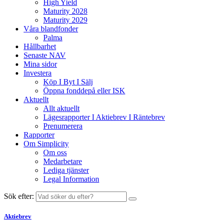
High Yield
Maturity 2028
Maturity 2029
Våra blandfonder
Palma
Hållbarhet
Senaste NAV
Mina sidor
Investera
Köp I Byt I Sälj
Öppna fonddepå eller ISK
Aktuellt
Allt aktuellt
Lägesrapporter I Aktiebrev I Räntebrev
Prenumerera
Rapporter
Om Simplicity
Om oss
Medarbetare
Lediga tjänster
Legal Information
Sök efter:
Aktiebrev