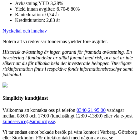
Avkastning YTD 3,28%
Yield innan avgifter: 6,70-6,80%
Ränteduration: 0,74 år
Kreditduration: 2,83 år
Nyckeltal och innehav
Notera att vi redovisar fondernas yielder före avgifter.
Historisk avkastning är ingen garanti för framtida avkastning. En
investering i fondandelar är alltid förenat med risk, och det är inte
säkert att du får tillbaka hela det investerade beloppet. Ytterligare
riskinformation finns i respektive fonds informationsbroschyr samt
faktablad.
Simplicity kundtjänst
Välkomna att kontakta oss på telefon
0340-21 95 00
vardagar
mellan 08:00 och 17:00 (lunchstängt 12:00 -13:00) eller via e-post
kundservice@simplicity.se
.
Vi tar endast emot bokade besök på våra kontor i Varberg, Göteborg
eller Stockholm. För direktkontakt med någon av oss, se