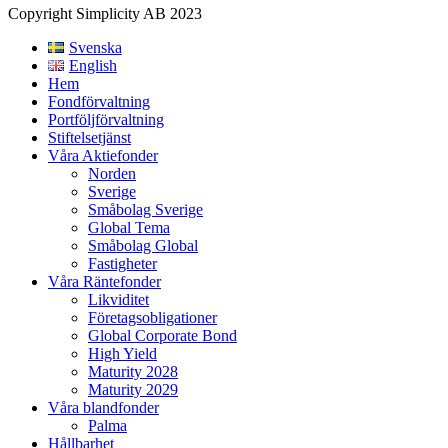
Copyright Simplicity AB 2023
Svenska
English
Hem
Fondförvaltning
Portföljförvaltning
Stiftelsetjänst
Våra Aktiefonder
Norden
Sverige
Småbolag Sverige
Global Tema
Småbolag Global
Fastigheter
Våra Räntefonder
Likviditet
Företagsobligationer
Global Corporate Bond
High Yield
Maturity 2028
Maturity 2029
Våra blandfonder
Palma
Hållbarhet