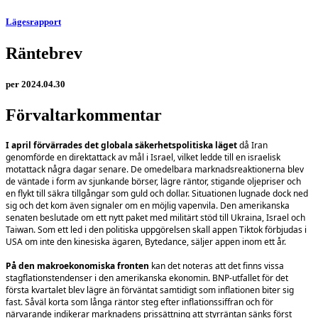
Lägesrapport
Räntebrev
per 2024.04.30
Förvaltarkommentar
I april förvärrades det globala säkerhetspolitiska läget
då Iran
genomförde en direktattack av mål i Israel, vilket ledde till en israelisk
motattack några dagar senare. De omedelbara marknadsreaktionerna blev
de väntade i form av sjunkande börser, lägre räntor, stigande oljepriser och
en flykt till säkra tillgångar som guld och dollar. Situationen lugnade dock ned
sig och det kom även signaler om en möjlig vapenvila. Den amerikanska
senaten beslutade om ett nytt paket med militärt stöd till Ukraina, Israel och
Taiwan. Som ett led i den politiska uppgörelsen skall appen Tiktok förbjudas i
USA om inte den kinesiska ägaren, Bytedance, säljer appen inom ett år.
På den makroekonomiska fronten
kan det noteras att det finns vissa
stagflationstendenser i den amerikanska ekonomin. BNP-utfallet för det
första kvartalet blev lägre än förväntat samtidigt som inflationen biter sig
fast. Såväl korta som långa räntor steg efter inflationssiffran och för
närvarande indikerar marknadens prissättning att styrräntan sänks först