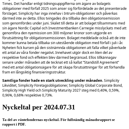
Times. Det handlar enligt tidningsuppgifterna om ägare av bolagets
obligationer med förfall 2025 som anser sig förfördelade av det presenterade
förslaget. Simplicity har inga innehav i Intrum-obligationer och påverkas
därmed inte av detta. Ellos tvingades dra tillbaka den obligationsemission
som genomfördes under juni. Skälet till detta är att bolaget tillsammans med
sin ägare Nordic Capital och Investmentbanken Carnegie misslyckats med att
genomföra den nyemission om 300 miljoner kronor som utgjorde en
förutsättning för obligationsemissionen. Bolaget meddelade också att de inte
kommer kunna betala tillbaka sin utestående obligation med förfall i juli i år.
Nyheten fick kursen på den sistnämnda obligationen att falla vilket påverkade
ett antal av våra fonder negativt. Innehavet utgör dock en liten del av
respektive fond och effekten blev därmed begränsad. Ellos tillkännagav
senare under månaden att de tecknat ett så kallat ”Standstill Agreement”
med ett antal obligationsägare för att skapa förutsättningar för att förhandla
fram en långsiktig finansieringsstruktur.
Samtliga fonder hade en stark utveckling under månaden.
Simplicity
Likviditet, Simplicity Företagsobligationer, Simplicity Global Corporate Bond,
Simplicity High Yield och Simplicity Maturity 2027 steg med 0,40%, 0,59%,
0,96%, 0,68% respektive 0,73%.
Nyckeltal per 2024.07.31
Ta del av räntefondernas nyckeltal. För fullständig månadsrapport se
rapport i PDF.