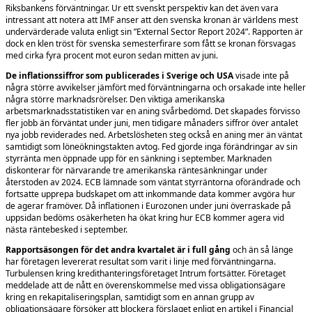
Riksbankens förväntningar. Ur ett svenskt perspektiv kan det även vara
intressant att notera att IMF anser att den svenska kronan är världens mest
undervärderade valuta enligt sin ”External Sector Report 2024”. Rapporten är
dock en klen tröst för svenska semesterfirare som fått se kronan försvagas
med cirka fyra procent mot euron sedan mitten av juni.
De inflationssiffror som publicerades i Sverige och USA
visade inte på
några större avvikelser jämfört med förväntningarna och orsakade inte heller
några större marknadsrörelser. Den viktiga amerikanska
arbetsmarknadsstatistiken var en aning svårbedömd. Det skapades förvisso
fler jobb än förväntat under juni, me
n tidigare månaders siffror över antalet
nya jobb reviderades ned. Arbetslösheten steg också en aning mer än väntat
samtidigt som löneökningstakten avtog. Fed gjorde inga förändringar av sin
styrränta men öppnade upp för en sänkning i september. Marknaden
diskonterar för närvarande tre amerikanska räntesänkningar under
återstoden av 2024. ECB lämnade som väntat styrräntorna oförändrade och
fortsatte upprepa budskapet om att inkommande data kommer avgöra hur
de ag
erar framöver. Då inflationen i Eurozonen under juni överraskade på
uppsidan bedöms osäkerheten ha ökat kring hur ECB kommer agera vid
nästa räntebesked i september.
Rapportsäsongen för det andra kvartalet är i full gång
och än så länge
har företagen levererat resultat som varit i linje med förväntningarna.
Turbulensen kring kredithanteringsföretaget Intrum fortsätter. Företaget
meddelade att de nått en överenskommelse med vissa obligationsägare
kring en rekapitaliseringsplan, samtidigt som en annan grupp av
obligationsägare försöker att blockera förslaget enligt en artikel i Financial