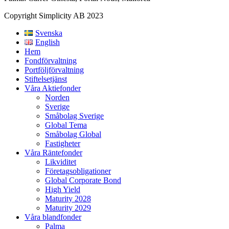
Copyright Simplicity AB 2023
Svenska
English
Hem
Fondförvaltning
Portföljförvaltning
Stiftelsetjänst
Våra Aktiefonder
Norden
Sverige
Småbolag Sverige
Global Tema
Småbolag Global
Fastigheter
Våra Räntefonder
Likviditet
Företagsobligationer
Global Corporate Bond
High Yield
Maturity 2028
Maturity 2029
Våra blandfonder
Palma