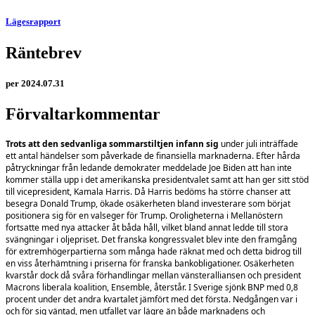
Lägesrapport
Räntebrev
per 2024.07.31
Förvaltarkommentar
Trots att den sedvanliga sommarstiltjen infann sig
under juli inträffade
ett antal händelser som påverkade de finansiella marknaderna. Efter hårda
påtryckningar från ledande demokrater meddelade Joe Biden att han inte
kommer ställa upp i det amerikanska presidentvalet samt att han ger sitt stöd
till vicepresident, Kamala Harris. Då Harris bedöms ha större chanser att
besegra Donald Trump, ökade osäkerheten bland investerare som börjat
positionera sig för en valseger för Trump. Oroligheterna i Mellanöstern
fortsatte med nya attacker åt båda håll, vilket bland annat ledde till stora
svängningar i oljepriset. Det franska kongressvalet blev inte den framgång
för extremhögerpartierna som många hade räknat med och detta bidrog till
en viss återhämtning i priserna för franska bankobligationer. Osäkerheten
kvarstår dock då svåra förhandlingar mellan vänsteralliansen och president
Macrons liberala koalition, Ensemble, återstår. I Sverige sjönk BNP med 0,8
procent under det andra kvartalet jämfört med det första. Nedgången var i
och för sig väntad, men utfallet var lägre än både marknadens och