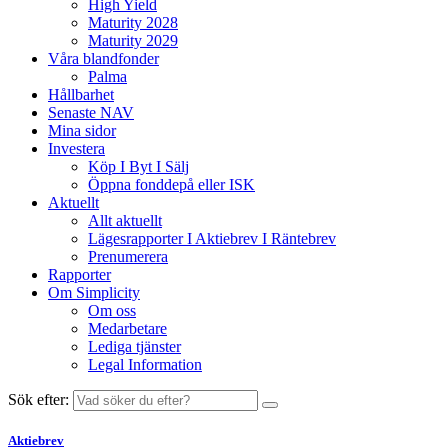
High Yield
Maturity 2028
Maturity 2029
Våra blandfonder
Palma
Hållbarhet
Senaste NAV
Mina sidor
Investera
Köp I Byt I Sälj
Öppna fonddepå eller ISK
Aktuellt
Allt aktuellt
Lägesrapporter I Aktiebrev I Räntebrev
Prenumerera
Rapporter
Om Simplicity
Om oss
Medarbetare
Lediga tjänster
Legal Information
Sök efter:
Aktiebrev