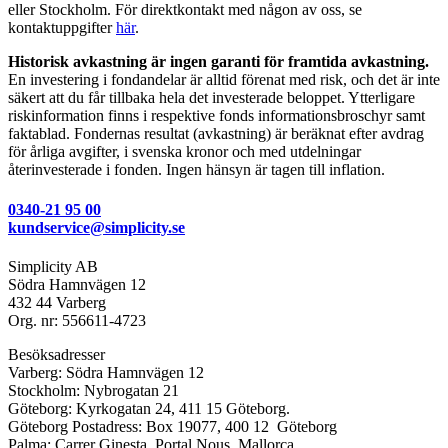
eller Stockholm. För direktkontakt med någon av oss, se
kontaktuppgifter
här
.
Historisk avkastning är ingen garanti för framtida avkastning.
En investering i fondandelar är alltid förenat med risk, och det är inte
säkert att du får tillbaka hela det investerade beloppet. Ytterligare
riskinformation finns i respektive fonds informationsbroschyr samt
faktablad. Fondernas resultat (avkastning) är beräknat efter avdrag
för årliga avgifter, i svenska kronor och med utdelningar
återinvesterade i fonden. Ingen hänsyn är tagen till inflation.
0340-21 95 00
kundservice@simplicity.se
Simplicity AB
Södra Hamnvägen 12
432 44 Varberg
Org. nr: 556611-4723
Besöksadresser
Varberg: Södra Hamnvägen 12
Stockholm: Nybrogatan 21
Göteborg: Kyrkogatan 24, 411 15 Göteborg.
Göteborg Postadress: Box 19077, 400 12 Göteborg
Palma: Carrer Ginesta, Portal Nous, Mallorca