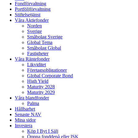
Fondförvaltning
Portföljförvaltning
Stiftelsetjänst
Våra Aktiefonder
Norden
Sverige
Småbolag Sverige
Global Tema
Småbolag Global
Fastigheter
Våra Räntefonder
Likviditet
Företagsobligationer
Global Corporate Bond
High Yield
Maturity 2028
Maturity 2029
Våra blandfonder
Palma
Hållbarhet
Senaste NAV
Mina sidor
Investera
Köp I Byt I Sälj
Öppna fonddepå eller ISK