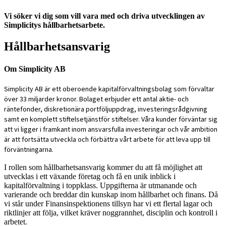
Vi söker vi dig som vill vara med och driva utvecklingen av
Simplicitys hållbarhetsarbete.
Hållbarhetsansvarig
Om Simplicity AB
Simplicity AB är ett oberoende kapitalförvaltningsbolag som förvaltar
över 33 miljarder kronor. Bolaget erbjuder ett antal aktie- och
räntefonder, diskretionära portföljuppdrag, investeringsrådgivning
samt en komplett stiftelsetjänstför stiftelser. Våra kunder förväntar sig
att vi ligger i framkant inom ansvarsfulla investeringar och vår ambition
är att fortsätta utveckla och förbättra vårt arbete för att leva upp till
förväntningarna.
I rollen som hållbarhetsansvarig kommer du att få möjlighet att
utvecklas i ett växande företag och få en unik inblick i
kapitalförvaltning i toppklass. Uppgifterna är utmanande och
varierande och breddar din kunskap inom hållbarhet och finans. Då
vi står under Finansinspektionens tillsyn har vi ett flertal lagar och
riktlinjer att följa, vilket kräver noggrannhet, disciplin och kontroll i
arbetet.