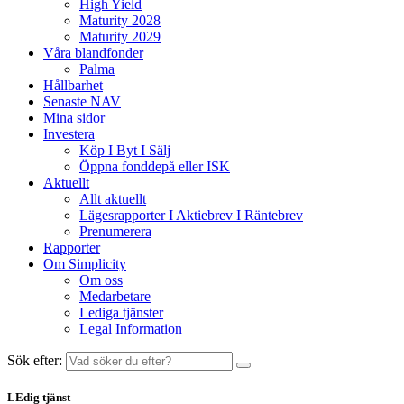
High Yield
Maturity 2028
Maturity 2029
Våra blandfonder
Palma
Hållbarhet
Senaste NAV
Mina sidor
Investera
Köp I Byt I Sälj
Öppna fonddepå eller ISK
Aktuellt
Allt aktuellt
Lägesrapporter I Aktiebrev I Räntebrev
Prenumerera
Rapporter
Om Simplicity
Om oss
Medarbetare
Lediga tjänster
Legal Information
Sök efter:
LEdig tjänst