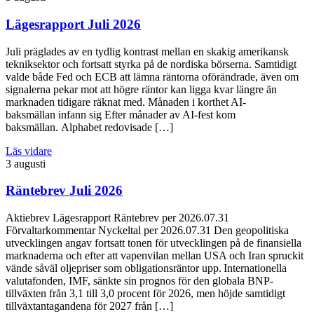
Lägesrapport Juli 2026
Juli präglades av en tydlig kontrast mellan en skakig amerikansk
tekniksektor och fortsatt styrka på de nordiska börserna. Samtidigt
valde både Fed och ECB att lämna räntorna oförändrade, även om
signalerna pekar mot att högre räntor kan ligga kvar längre än
marknaden tidigare räknat med. Månaden i korthet AI-
baksmällan infann sig Efter månader av AI-fest kom
baksmällan. Alphabet redovisade […]
Läs vidare
3 augusti
Räntebrev Juli 2026
Aktiebrev Lägesrapport Räntebrev per 2026.07.31
Förvaltarkommentar Nyckeltal per 2026.07.31 Den geopolitiska
utvecklingen angav fortsatt tonen för utvecklingen på de finansiella
marknaderna och efter att vapenvilan mellan USA och Iran spruckit
vände såväl oljepriser som obligationsräntor upp. Internationella
valutafonden, IMF, sänkte sin prognos för den globala BNP-
tillväxten från 3,1 till 3,0 procent för 2026, men höjde samtidigt
tillväxtantagandena för 2027 från […]