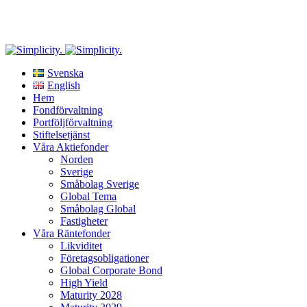
Riskinformation
: Historisk avkastning är ingen garanti för framtida avkastning. De pengar
som placeras i fonden kan både öka och minska i värde och det är inte säkert att du får
tillbaka hela det insatta kapitalet.
Svenska
English
Hem
Fondförvaltning
Portföljförvaltning
Stiftelsetjänst
Våra Aktiefonder
Norden
Sverige
Småbolag Sverige
Global Tema
Småbolag Global
Fastigheter
Våra Räntefonder
Likviditet
Företagsobligationer
Global Corporate Bond
High Yield
Maturity 2028