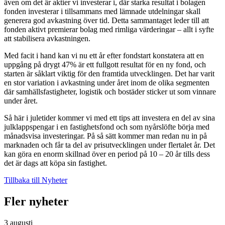
även om det är aktier vi investerar i, där starka resultat i bolagen
fonden investerar i tillsammans med lämnade utdelningar skall
generera god avkastning över tid. Detta sammantaget leder till att
fonden aktivt premierar bolag med rimliga värderingar – allt i syfte
att stabilisera avkastningen.
Med facit i hand kan vi nu ett år efter fondstart konstatera att en
uppgång på drygt 47% är ett fullgott resultat för en ny fond, och
starten är såklart viktig för den framtida utvecklingen. Det har varit
en stor variation i avkastning under året inom de olika segmenten
där samhällsfastigheter, logistik och bostäder sticker ut som vinnare
under året.
Så här i juletider kommer vi med ett tips att investera en del av sina
julklappspengar i en fastighetsfond och som nyårslöfte börja med
månadsvisa investeringar. På så sätt kommer man redan nu in på
marknaden och får ta del av prisutvecklingen under flertalet år. Det
kan göra en enorm skillnad över en period på 10 – 20 år tills dess
det är dags att köpa sin fastighet.
Tillbaka till Nyheter
Fler nyheter
3 augusti