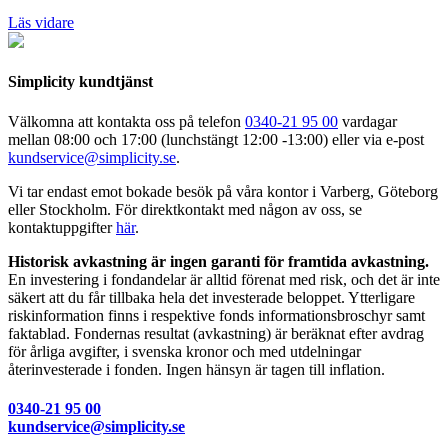
Läs vidare
Simplicity kundtjänst
Välkomna att kontakta oss på telefon
0340-21 95 00
vardagar
mellan 08:00 och 17:00 (lunchstängt 12:00 -13:00) eller via e-post
kundservice@simplicity.se
.
Vi tar endast emot bokade besök på våra kontor i Varberg, Göteborg
eller Stockholm. För direktkontakt med någon av oss, se
kontaktuppgifter
här
.
Historisk avkastning är ingen garanti för framtida avkastning.
En investering i fondandelar är alltid förenat med risk, och det är inte
säkert att du får tillbaka hela det investerade beloppet. Ytterligare
riskinformation finns i respektive fonds informationsbroschyr samt
faktablad. Fondernas resultat (avkastning) är beräknat efter avdrag
för årliga avgifter, i svenska kronor och med utdelningar
återinvesterade i fonden. Ingen hänsyn är tagen till inflation.
0340-21 95 00
kundservice@simplicity.se