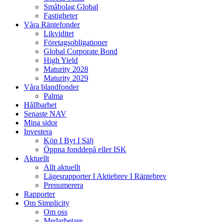
Småbolag Global
Fastigheter
Våra Räntefonder
Likviditet
Företagsobligationer
Global Corporate Bond
High Yield
Maturity 2028
Maturity 2029
Våra blandfonder
Palma
Hållbarhet
Senaste NAV
Mina sidor
Investera
Köp I Byt I Sälj
Öppna fonddepå eller ISK
Aktuellt
Allt aktuellt
Lägesrapporter I Aktiebrev I Räntebrev
Prenumerera
Rapporter
Om Simplicity
Om oss
Medarbetare