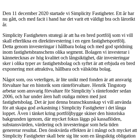
Den 11 december 2020 startade vi Simplicity Fastigheter. Ett år har
nu gått, och med facit i hand har det varit ett väldigt bra och lärorikt
år.
Simplicity Fastigheters strategi är att ha en bred portfölj som vi vill
skall efterlikna en direktinvestering i en egen fastighetsportfölj.
Detta genom investeringar i hållbara bolag och med god spridning
inom fastighetsbranschens olika segment. Bolagen vi investerar i
kännetecknas av hög kvalitet och långsiktighet, där investeringar
sker i olika typer av fastighetsbolag och syftet är att erbjuda en bred
exponering mot attraktiva, hållbara och välskötta bolag.
Något som, oss veterligen, är lite unikt med fonden är att ansvarig
förvaltare har en historik som ränteförvaltare. Henrik Tingstorp
arbetar som ansvarig förvaltare för Simplicity´s räntefonder sedan
2006, och har under åren haft otaliga möten med just
fastighetsbolag. Det är just denna branschkunskap vi vill använda
för att skapa god avkastning i Simplicity Fastigheter i det långa
loppet. Även i tänket kring portföljbygge skiner den historiska
bakgrunden igenom, där mycket fokus läggs på kassaflöden,
substansvärden, värdering och investeringar som hela tiden
genererar resultat. Den önskvärda effekten är i mångt och mycket att
Simplicity Fastigheter skall bete sig lite som en långsiktig obligation