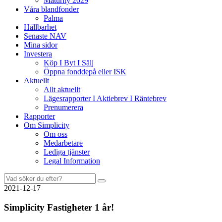
Maturity 2029
Våra blandfonder
Palma
Hållbarhet
Senaste NAV
Mina sidor
Investera
Köp I Byt I Sälj
Öppna fonddepå eller ISK
Aktuellt
Allt aktuellt
Lägesrapporter I Aktiebrev I Räntebrev
Prenumerera
Rapporter
Om Simplicity
Om oss
Medarbetare
Lediga tjänster
Legal Information
Sök
efter:
2021-12-17
Simplicity Fastigheter 1 år!