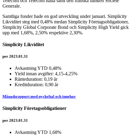
Telecom och Telecom Italia samt den franska banken Societé
Generale.
Samtliga fonder hade en god utveckling under januari.
Simplicity
Likviditet steg med 0,48% medan Simplicity Företagsobligationer,
Simplicity Global Corporate Bond och Simplicity High Yield gick
upp med 1,68%, 2,50% respektive 2,30%.
Simplicity Likviditet
per 2023.01.31
Avkastning YTD 0,48%
Yield innan avgifter: 4,15-4,25%
Ränteduration: 0,19 år
Kreditduration: 0,90 år
Månadsrapport med nyckeltal och innehav
Simplicity Företagsobligationer
per 2023.01.31
Avkastning YTD 1,68%