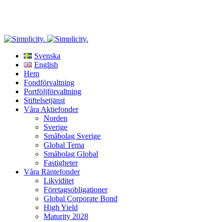
Riskinformation
: Historisk avkastning är ingen garanti för framtida avkastning. De
pengar som placeras i fonden kan både öka och minska i värde och det är inte säkert att
du får tillbaka hela det insatta kapitalet.
Svenska
English
Hem
Fondförvaltning
Portföljförvaltning
Stiftelsetjänst
Våra Aktiefonder
Norden
Sverige
Småbolag Sverige
Global Tema
Småbolag Global
Fastigheter
Våra Räntefonder
Likviditet
Företagsobligationer
Global Corporate Bond
High Yield
Maturity 2028