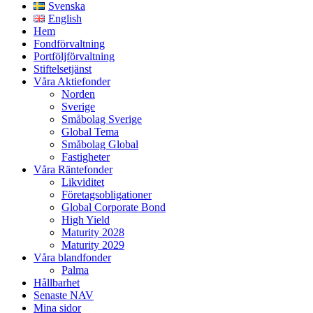
Svenska
English
Hem
Fondförvaltning
Portföljförvaltning
Stiftelsetjänst
Våra Aktiefonder
Norden
Sverige
Småbolag Sverige
Global Tema
Småbolag Global
Fastigheter
Våra Räntefonder
Likviditet
Företagsobligationer
Global Corporate Bond
High Yield
Maturity 2028
Maturity 2029
Våra blandfonder
Palma
Hållbarhet
Senaste NAV
Mina sidor