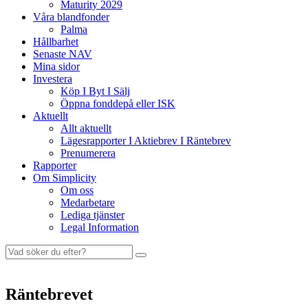
Maturity 2029
Våra blandfonder
Palma
Hållbarhet
Senaste NAV
Mina sidor
Investera
Köp I Byt I Sälj
Öppna fonddepå eller ISK
Aktuellt
Allt aktuellt
Lägesrapporter I Aktiebrev I Räntebrev
Prenumerera
Rapporter
Om Simplicity
Om oss
Medarbetare
Lediga tjänster
Legal Information
Räntebrevet