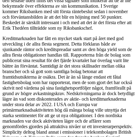
den senaste tiden finns det vissa signaler som indikerar att de är lite
bekymrade över effekterna av sin kommunikation. I Sverige
kommer Riksbanken med sitt första räntebeslut sedan i november
och förväntansbilden är att det blir en höjning med 50 punkter.
Beskedet är särskilt intressant i och med att det är det första efter att
Erik Thedéen tillträdde som ny Riksbankschef.
Kreditmarknaden har fått en mycket stark start på året med god
utveckling i de allra flesta segment. Detta förklaras både av
sjunkande räntor och kreditspreadar samt av den höga yield som de
allra flesta obligationer handlas till. Rapporterna från de bolag som
publicerat sina resultat för det fjärde kvartalet har överlag varit lite
bättre än förväntat. Samtidigt är det stora skillnader mellan olika
branscher och så gott som samtliga bolag betonar att
framtidsutsikterna är osäkra. Det är än så länge endast ett fåtal
fastighetsbolag som har rapporterat, men de som gjort det har också
skrivit ned värdena på sina fastighetsportföljer något, framförallt på
grund av högre avkastningskrav. Nedskrivningarna är dock betydligt
lägre än vad som diskonterades av aktie- och kreditmarknaderna
under stora delar av 2022. I USA och Europa var
primärmarknadsaktiviteten hög då många bolag ville utnyttja det
starka sentimentet för att ge ut nya obligationer. I den nordiska
marknaden var dock aktiviteten lägre och de affärer som
genomfördes gjordes på attraktiva nivåer ur ett investerarperspektiv.
Simplicity deltog bland annat i emissioner i telekombolagen British