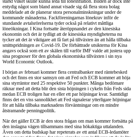
starkt vilket skulle kunna leda till löneinflation. Bilden är dock inte
entydig något som bland annat visade sig då flera stora bolag
meddelade att de planerar stora personalminskningar under de
kommande månaderna. Fackföreningarnas lönekrav inför de
stundande avtalsrörelserna tyder också på relativt måttliga
löneökningar. I Kina fortsatte återöppnandet av den kinesiska
ekonomin och det är tydligt att de kinesiska myndigheterna nu
tycker att det är viktigare att få fart på tillväxten än att hålla tillbaka
smittspridningen av Covid-19. De förbättrade utsikterna för Kina
angavs också som ett av skälen till varför IMF valde att justera upp
sina prognoser för den globala ekonomiska tillväxten i sin nya
World Economic Outlook.
I början av februari kommer flera centralbanker med räntebesked
och det finns en stor samsyn om att Fed och ECB kommer att höja
sina styrräntor med 25 respektive 50 punkter. Många bedömare
räknar med att detta blir den sista höjningen i cykeln från Feds sida
medan ECB troligen har en eller ett par höjningar kvar. Samtidigt
finns det en viss sannolikhet att Fed signalerar ytterligare höjningar
för att hålla tillbaka marknadens förväntningar om en mindre
åtstramande penningpolitik.
När det gäller ECB är den stora frågan om man kommer fortsätta på
den inslagna vägen tillsammans med sina hökaktiga uttalanden.
Även om detta budskap har repeterats av ett antal ECB-ledamöter