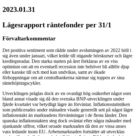
2023.01.31
Lägesrapport räntefonder per 31/1
Förvaltarkommentar
Det positiva sentiment som rådde under avslutningen av 2022 höll i
sig även under januari, vilket ledde till stigande börskurser och lägre
kreditspreadar. Den starka starten på året förklaras av en viss
optimism om att en eventuell recession inte behöver bli alltför djup
eller kanske till och med kan undvikas, samt av ökade
förhoppningar om att centralbankerna närmar sig toppen av sina
räntehöjningscykler.
Utvecklingen präglas dock av en ovanligt hög osäkerhet något som
bland annat visade sig då den svenska BNP-utvecklingen under
fjärde kvartalet var betydligt lägre än förväntat. Inflationsstatistiken
som publicerades under månaden visade generellt sett på något lägre
inflationstakt än marknadens förväntningar i de flesta länder. Den
spanska inflationstakten steg dock oväntat efter några månader med
sjunkande siffror, vilket oroade marknaden då den av vissa anses
vara ledande inom EU. Arbetsmarknaden fortsätter att utvecklas