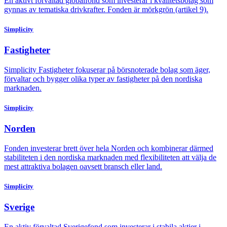
En aktivt förvaltad globalfond som investerar i kvalitetsbolag som
gynnas av tematiska drivkrafter. Fonden är mörkgrön (artikel 9).
Simplicity
Fastigheter
Simplicity Fastigheter fokuserar på börsnoterade bolag som äger,
förvaltar och bygger olika typer av fastigheter på den nordiska
marknaden.
Simplicity
Norden
Fonden investerar brett över hela Norden och kombinerar därmed
stabiliteten i den nordiska marknaden med flexibiliteten att välja de
mest attraktiva bolagen oavsett bransch eller land.
Simplicity
Sverige
En aktiv förvaltad Sverigefond som investerar i stabila aktier i