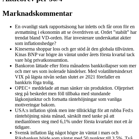
Marknadskommentar
En ovanligt stark rapportsäsong har inletts och får oron för en
avmattning i ekonomin att se överdriven ut. Ordet ”stabilt” har
trendat bland VD-orden. Har investerare underskattat aktier
som inflationshedge?
Kineserna shoppar loss och ger stöd åt den globala tillväxten.
Kinas BNP var högre än väntat under årets första kvartal tack
vare hög privatkonsumtion.
Bankoron lättade efter förra månadens bankkollapser som mer
och mer ses som isolerade händelser. Med volatilitetsindexet
VIX på lägsta nivån sedan slutet av 2021 förefaller en
bankkris föga trolig.
OPEC+ meddelade att man sänker sin produktion. Oljepriset
steg på beskedet men föll tillbaka med stundande
lågkonjunktur och fortsatta räntehöjningar som vanliga
motiveringar bakom.
USA:s inflation sjönk men inte tillräckligt för att rubba Fed:s
räntehöjning nästa månad, särskilt med tanke på att
medianlönen steg med 6,1% under första kvartalet mot ett år
tidigare.
Svensk inflation låg något högre än väntat i mars och
Riksbanken höjde som väntat med 50 punkter till 3,5%. Två