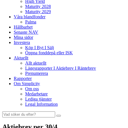
High Yield
Maturity 2028
Maturity 2029
Våra blandfonder
Palma
Hållbarhet
Senaste NAV
Mina sidor
Investera
Köp I Byt I Sälj
Öppna fonddepå eller ISK
Aktuellt
Allt aktuellt
Lägesrapporter I Aktiebrev I Räntebrev
Prenumerera
Rapporter
Om Simplicity
Om oss
Medarbetare
Lediga tjänster
Legal Information
Sök
efter:
Aktiebrev per 30/4