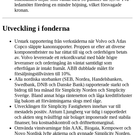
ledamöter föredrog en mindre höjning, vilket försvagade
kronan.
Utveckling i fonderna
Urstark rapportering från verkstäderna när Volvo och Atlas
Copco släppte kanonrapporter. Proppen ur efter att diverse
komponentbrister nu har rättat till sig och orderhögen betats
av. Volvo levererade ett rekordkvartal med både högre
leveranser och orderingång än väntat samtidigt som
efterfrågan är intakt framåt. ABB dubblade målet för
försäljningstillväxten till 10%.
Alla nordiska storbanker (SEB, Nordea, Handelsbanken,
Swedbank, DNB och Danske Bank) rapporterade starkt och
bidrog till bra månad för Simplicity Norden och Simplicity
Sverige. Bland annat höga räntenetton och låga kreditförluster
låg bakom att förväntningarna slogs med råge.
Utvecklingen för Simplicity Fastigheters innehav var till
mestadels positiv. Atrium Ljungberg var tidig i rapportledet
och aktien steg tvåsiffrigt när bolaget imponerade med stabila
finanser, bra kostnadskontroll och driftnettomarginal.
Omvända vinstvarningar från AAK, Biogaia, Kempower och
Novo Nordisk lyfte aktierna och gynnade Simplicity Norden,