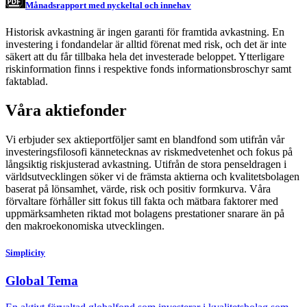
Månadsrapport med nyckeltal och innehav
Historisk avkastning är ingen garanti för framtida avkastning. En
investering i fondandelar är alltid förenat med risk, och det är inte
säkert att du får tillbaka hela det investerade beloppet. Ytterligare
riskinformation finns i respektive fonds informationsbroschyr samt
faktablad.
Våra aktiefonder
Vi erbjuder sex aktieportföljer samt en blandfond som utifrån vår
investeringsfilosofi kännetecknas av riskmedvetenhet och fokus på
långsiktig riskjusterad avkastning. Utifrån de stora penseldragen i
världsutvecklingen söker vi de främsta aktierna och kvalitetsbolagen
baserat på lönsamhet, värde, risk och positiv formkurva. Våra
förvaltare förhåller sitt fokus till fakta och mätbara faktorer med
uppmärksamheten riktad mot bolagens prestationer snarare än på
den makroekonomiska utvecklingen.
Simplicity
Global Tema