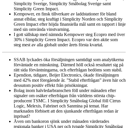
Simplicity Sverige, Simplicity Småbolag Sverige samt
Simplicity Green Impact.
Kempower, en finsk tillverkare av laddstationer för bland
annat elbilar, steg kraftigt i Simplicity Norden och Simplicity
Green Impact efter höjda finansiella mål samt en rapport i linje
med sin omvända vinstvarning.
I gott sällskap med nämnda Kempower steg Ecopro med över
30% i Simplicity Green Impact. Ecopro var den aktie som
steg mest av alla globalt under årets första kvartal.
SSAB lyckades öka försäljningen samtidigt som analytikerna
förväntade en minskning. Därmed höll också resultatet sig på
rätt sida förväntningarna, och efterfrågan bedöms som stabil.
Ependion, tidigare, Beijer Electronics, ökade försäljningen
med 42% mot föregående år. ”Stabil efterfrågan” även här och
dessutom positiv effekt från prisökningar.
Bolag inom halvledarbranschen föll under månaden efter
signaler om osäker efterfrågan från världens största chip-
producent TSMC. I Simplicity Småbolag Global föll Cirrus
Logic, Melexis, Fabrinet och Sanmina på temat. Har
marknaden förbisett att den sjunkande efterfrågan redan är
inprisad?
Även om bankoron sjönk under månaden värderades
regionala banker i USA ner och tyngde Simplicity Småbolag