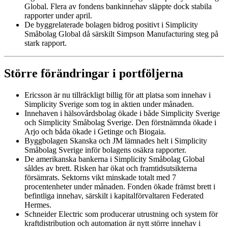
Global. Flera av fondens bankinnehav släppte dock stabila
rapporter under april.
De byggrelaterade bolagen bidrog positivt i Simplicity
Småbolag Global då särskilt Simpson Manufacturing steg på
stark rapport.
Större f
örändringar
i portföljerna
Ericsson
är nu tillräckligt billig för att platsa som innehav i
Simplicity Sverige som tog in aktien under månaden.
Innehaven i hälsovårdsbolag ökade i både Simplicity Sverige
och Simplicity Småbolag Sverige. Den förstnämnda ökade i
Arjo och båda ökade i Getinge och Biogaia.
Byggbolagen Skanska och JM lämnades helt i Simplicity
Småbolag Sverige inför bolagens osäkra rapporter.
De amerikanska bankerna i Simplicity Småbolag Global
såldes av brett. Risken har ökat och framtidsutsikterna
försämrats. Sektorns vikt minskade totalt med 7
procentenheter under månaden. Fonden ökade främst brett i
befintliga innehav, särskilt i kapitalförvaltaren Federated
Hermes.
Schneider Electric som producerar utrustning och system för
kraftdistribution och automation är nytt större innehav i