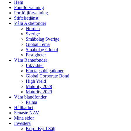
Hem
Fondförvaltning
Portföljförvaltning
Stiftelsetjänst
Våra Aktiefonder
Norden
Sverige
Småbolag Sverige
Global Tema
Småbolag Global
Fastigheter
Våra Räntefonder
Likviditet
Företagsobligationer
Global Corporate Bond
High Yield
Maturity 2028
Maturity 2029
Våra blandfonder
Palma
Hållbarhet
Senaste NAV
Mina sidor
Investera
Köp I Byt I Sälj