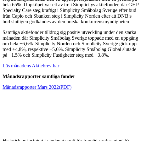
hela 65%. Uppköpet var ett av tre i Simplicitys aktiefonder, där GHP
Specialty Care steg kraftigt i Simplicity Småbolag Sverige efter bud
från Capio och Sbanken steg i Simplicity Norden efter att DNB:s
bud slutligen godkändes av den norska konkurrensmyndigheten.
Samtliga aktiefonder tilldrog sig positiv utveckling under den starka
månaden där Simplicity Småbolag Sverige toppade med en uppgång
om hela +6,6%. Simplicity Norden och Simplicity Sverige gick upp
med +4,8
%,
respektive +5,6
%. Simplicity Småbolag Global slutade
på +1,5% och Simplicity Fastigheter steg med +3,8%.
Läs månadens Aktiebrev här
Månadsrapporter samtliga fonder
Månadsrapporter Mars 2022(PDF)
Historisk avkastning är ingen garanti för framtida avkastning. En