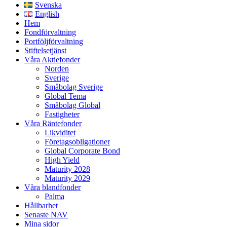
Svenska
English
Hem
Fondförvaltning
Portföljförvaltning
Stiftelsetjänst
Våra Aktiefonder
Norden
Sverige
Småbolag Sverige
Global Tema
Småbolag Global
Fastigheter
Våra Räntefonder
Likviditet
Företagsobligationer
Global Corporate Bond
High Yield
Maturity 2028
Maturity 2029
Våra blandfonder
Palma
Hållbarhet
Senaste NAV
Mina sidor