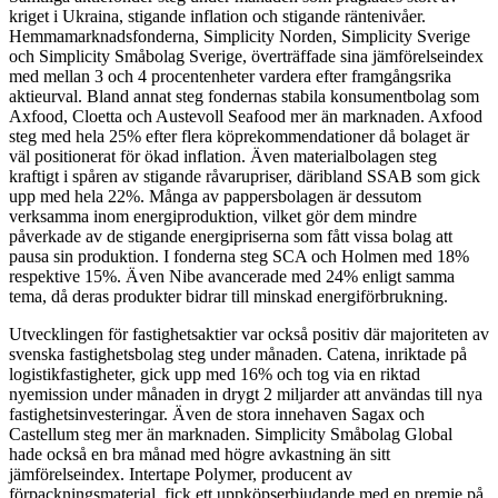
kriget i Ukraina, stigande inflation och stigande räntenivåer.
Hemmamarknadsfonderna, Simplicity Norden, Simplicity Sverige
och Simplicity Småbolag Sverige, överträffade sina jämförelseindex
med mellan 3 och 4 procentenheter vardera efter framgångsrika
aktieurval. Bland annat steg fondernas stabila konsumentbolag som
Axfood, Cloetta och Austevoll Seafood mer än marknaden. Axfood
steg med hela 25% efter flera köprekommendationer då bolaget är
väl positionerat för ökad inflation. Även materialbolagen steg
kraftigt i spåren av stigande råvarupriser, däribland SSAB som gick
upp med hela 22%. Många av pappersbolagen är dessutom
verksamma inom energiproduktion, vilket gör dem mindre
påverkade av de stigande energipriserna som fått vissa bolag att
pausa sin produktion. I fonderna steg SCA och Holmen med 18%
respektive 15%. Även Nibe avancerade med 24% enligt samma
tema, då deras produkter bidrar till minskad energiförbrukning.
Utvecklingen för fastighetsaktier var också positiv där majoriteten av
svenska fastighetsbolag steg under månaden. Catena, inriktade på
logistikfastigheter, gick upp med 16% och tog via en riktad
nyemission under månaden in drygt 2 miljarder att användas till nya
fastighetsinvesteringar. Även de stora innehaven Sagax och
Castellum steg mer än marknaden. Simplicity Småbolag Global
hade också en bra månad med högre avkastning än sitt
jämförelseindex. Intertape Polymer, producent av
förpackningsmaterial, fick ett uppköpserbjudande med en premie på