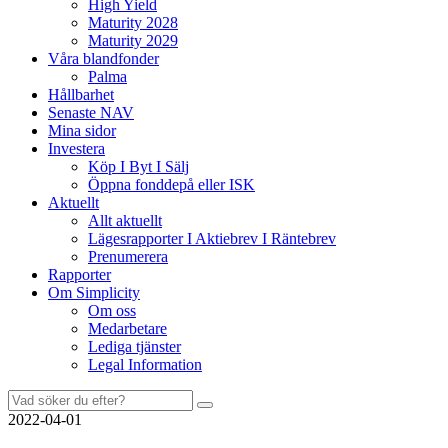
High Yield
Maturity 2028
Maturity 2029
Våra blandfonder
Palma
Hållbarhet
Senaste NAV
Mina sidor
Investera
Köp I Byt I Sälj
Öppna fonddepå eller ISK
Aktuellt
Allt aktuellt
Lägesrapporter I Aktiebrev I Räntebrev
Prenumerera
Rapporter
Om Simplicity
Om oss
Medarbetare
Lediga tjänster
Legal Information
Sök
efter:
2022-04-01