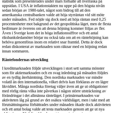
statistik som presenterades under mars fortsatte att överraska på
uppsidan. I USA är inflationstakten nu uppe på den högsta nivån
sedan början av 1980-talet, något som bidrog till att den
amerikanska centralbanken valde att höja styrräntan vid sitt möte
under månaden. Fed nöjde sig dock med att höja räntan med 0,25
procentenheter mot bakgrund av det geopolitiska läget, men de flesta
bedömare är överens om att denna höjning kommer följas av fler.
Även i Sverige kom det in höga inflationssiffror och ett antal
riksbanksledamöter börjar nu också tala om att en räntehöjning kan
behöva genomföras inom en relativt snar framtid. Detta är dock
redan diskonterat av marknaden som räknar med en höjning redan
innan sommaren.
Räntefondernas utveckling
I kreditmarknaden följde utvecklingen i stort sett samma mönster
som för aktiemarknaden och en svag inledning på månaden följdes
av en tydlig återhämtning. Den nordiska marknaden var mindre
volatil än den internationella, vilket delvis kan förklaras av en lägre
likviditet. Många nordiska företag väljer även att ge ut obligationer
med rörlig ränta vilka inte påverkas i någon större utsträckning av
förändringar i det allmänna ränteläget. I primärmarknaden var
aktiviteten låg på grund av det osäkra världsläget, men i takt med att
förutsättningarna förbättrades under månaden ökade dock aktiviteten
och ett antal bolag valde att testa marknaden genom att ge ut nya