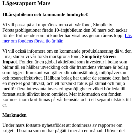
Lägesrapport Mars
10-årsjubileum och kommande fondnyhet!
Vi vill passa på att uppmärksamma att vår fond, Simplicity
Företagsobligationer firade 10-årsjubileum den 30 mars och tackar
för det förtroende som ni kunder har visat oss genom årens lopp.
Läs
mer om fondens första tio år här
.
Vi vill också informera om en kommande produktlansering då vi den
i maj startar vi vår första mörkgröna fond,
Simplicity Green
Impact
. Fonden är en global aktiefond som investerar i bolag som
bidrar till en hållbar utveckling och där framtidens vinnare är bolag
som ligger i framkant vad gäller klimatomställning, miljöpåverkan
och resurseffektivitet. Hållbara bolag har under de senaste åren haft
en mycket god tillväxt, och ett förstärkt fokus på klimat och miljö
medför flera intressanta investeringsmöjligheter vilket bör leda till
fortsatt stark tillväxt inom området. Mer information om fonden
kommer inom kort finnas på vår hemsida och i ett separat utskick till
er.
Marknaden
Under mars fortsatte nyhetsflödet att domineras av rapporter om
kriget i Ukraina som nu har pågått i mer än en månad. Utöver det