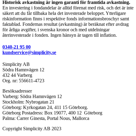
Historisk avkastning är ingen garanti för framtida avkastning.
En investering i fondandelar är alltid förenat med risk, och det är inte
säkert att du får tillbaka hela det investerade beloppet. Ytterligare
riskinformation finns i respektive fonds informationsbroschyr samt
faktablad. Fondernas resultat (avkastning) är beräknat efter avdrag
för årliga avgifter, i svenska kronor och med utdelningar
återinvesterade i fonden. Ingen hänsyn är tagen till inflation.
0340-21 95 00
kundservice@simplicity.se
Simplicity AB
Södra Hamnvägen 12
432 44 Varberg
Org. nr: 556611-4723
Besöksadresser
Varberg: Södra Hamnvägen 12
Stockholm: Nybrogatan 21
Göteborg: Kyrkogatan 24, 411 15 Göteborg.
Göteborg Postadress: Box 19077, 400 12 Göteborg
Palma: Carrer Ginesta, Portal Nous, Mallorca
Copyright Simplicity AB 2023