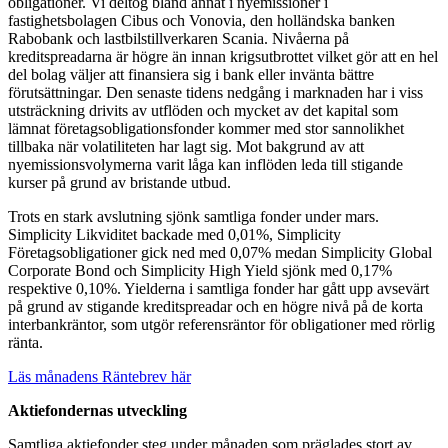
obligationer. Vi deltog bland annat i nyemissioner i
fastighetsbolagen Cibus och Vonovia, den holländska banken
Rabobank och lastbilstillverkaren Scania. Nivåerna på
kreditspreadarna är högre än innan krigsutbrottet vilket gör att en hel
del bolag väljer att finansiera sig i bank eller invänta bättre
förutsättningar. Den senaste tidens nedgång i marknaden har i viss
utsträckning drivits av utflöden och mycket av det kapital som
lämnat företagsobligationsfonder kommer med stor sannolikhet
tillbaka när volatiliteten har lagt sig. Mot bakgrund av att
nyemissionsvolymerna varit låga kan inflöden leda till stigande
kurser på grund av bristande utbud.
Trots en stark avslutning sjönk samtliga fonder under mars.
Simplicity Likviditet backade med 0,01%, Simplicity
Företagsobligationer gick ned med 0,07% medan Simplicity Global
Corporate Bond och Simplicity High Yield sjönk med 0,17%
respektive 0,10%. Yielderna i samtliga fonder har gått upp avsevärt
på grund av stigande kreditspreadar och en högre nivå på de korta
interbankräntor, som utgör referensräntor för obligationer med rörlig
ränta.
Läs månadens Räntebrev här
Aktiefondernas utveckling
Samtliga aktiefonder steg under månaden som präglades stort av