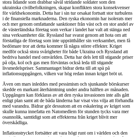
stora lidande som drabbar såväl stridande soldater som den
ukrainska civilbefolkningen, skapar konflikten stora konsekvenser
för världsekonomin. Detta har i sin tur orsakat fortsatt stor turbulens
i de finansiella marknaderna. Den ryska ekonomin har isolerats mer
och mer genom omfattande sanktioner från väst och en stor andel av
de västerländska företag som verkar i landet har valt att stänga ned
sina verksamheter där. Ryssland har svarat genom att hota om att
förstatliga de företag som inte upprätthåller sin verksamhet, men få
bedömare tror att detta kommer få några större effekter. Kriget
medför också stora svårigheter för både Ukraina och Ryssland att
bedriva handel med omvärlden. Detta har dels lett till stigande priser
på olja, kol och gas men förväntas också leda till stigande
livsmedelspriser. Sammantaget bidrar detta till att spä på
inflationsuppgången, vilken var hög redan innan kriget bröt ut.
Även om mars inleddes med pessimism och sjunkande börskurser
skedde en markant återhämtning under andra hälften av månaden.
Uppgången kan förklaras av att den ryska invasionen inte alls gått
enligt plan samt att de båda länderna har visat viss vilja att förhandla
med varandra. Bidrar gör dessutom att en eskalering av kriget som
skulle kunna innefatta en Natomedlem för stunden tycks vara mer
osannolik, samtidigt som att effekterna från kriget blivit mer
överskådliga.
Inflationstrycket fortsätter att vara högt runt om i världen och den