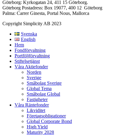
Göteborg: Kyrkogatan 24, 411 15 Göteborg.
Göteborg Postadress: Box 19077, 400 12 Göteborg
Palma: Carrer Ginesta, Portal Nous, Mallorca
Copyright Simplicity AB 2023
Svenska
English
Hem
Fondförvaltning
Portföljförvaltning
Stiftelsetjänst
Våra Aktiefonder
Norden
Sverige
Småbolag Sverige
Global Tema
Småbolag Global
Fastigheter
Våra Räntefonder
Likviditet
Företagsobligationer
Global Corporate Bond
High Yield
Maturity 2028