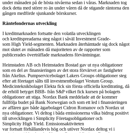
under månaden på de hösta nivåerna sedan i våras. Marknaden tog
dock detta med större ro än under våren då de stigande räntorna den
gången medförde sjunkande börskurser.
Räntefondernas utveckling
I kreditmarknaden fortsatte den volatila utvecklingen
och kreditspreadarna steg något i såväl Investment Grade-
som High Yield-segmenten. Marknaden återhämtade sig dock något
mot slutet av månaden då majoriteten av de rapporter som
publicerades överträffade marknadens förväntningar.
Heimstaden AB och Heimstaden Bostad gav ut nya obligationer
som en del av finansieringen av det stora förvärvet av fastigheter
från Akelius. Pumpservicebolaget Lakers Groups obligationer steg
efter att företaget sålts till investmentbolaget Vestum Group.
Medicinteknikbolaget Elekta fick sin första officiella kreditrating, då
de erhöll betyget BBB- från S&P vilket fick kursen på bolagets
obligationer att stiga. Nordax Bank meddelade att de kommer
fullfölja budet på Bank Norwegian och som ett led i finansieringen
av affären gav både ägarbolaget Cidron Romanov och Nordax ut
nya obligationer. Vi deltog i båda emissionerna vilka bidrog positivt
till utvecklingen i Simplicity Företagsobligationer och
Simplicity High Yield. Emissionsaktiviteten
var fortsatt förhållandevis hög och utöver Nordax deltog vi i