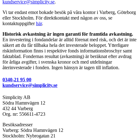
kundservice@simplicity.se
.
Vi tar endast emot bokade besök på våra kontor i Varberg, Göteborg
eller Stockholm. För direktkontakt med någon av oss, se
kontaktuppgifter
här
.
Historisk avkastning är ingen garanti för framtida avkastning.
En investering i fondandelar är alltid förenat med risk, och det är inte
säkert att du får tillbaka hela det investerade beloppet. Ytterligare
riskinformation finns i respektive fonds informationsbroschyr samt
faktablad. Fondernas resultat (avkastning) är beräknat efter avdrag
för årliga avgifter, i svenska kronor och med utdelningar
återinvesterade i fonden. Ingen hänsyn är tagen till inflation.
0340-21 95 00
kundservice@simplicity.se
Simplicity AB
Södra Hamnvägen 12
432 44 Varberg
Org. nr: 556611-4723
Besöksadresser
Varberg: Södra Hamnvägen 12
Stockholm: Nybrogatan 21