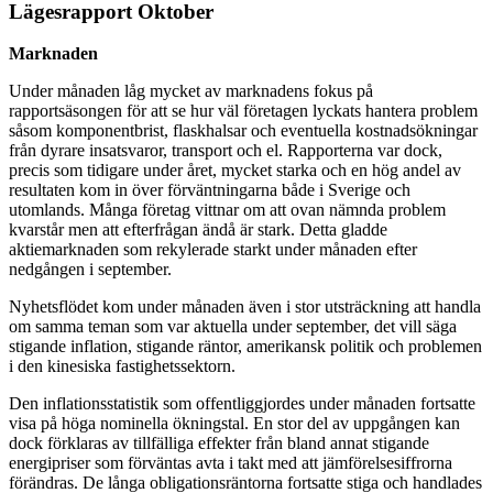
Lägesrapport Oktober
Marknaden
Under månaden låg mycket av marknadens fokus på
rapportsäsongen för att se hur väl företagen lyckats hantera problem
såsom komponentbrist, flaskhalsar och eventuella kostnadsökningar
från dyrare insatsvaror, transport och el. Rapporterna var dock,
precis som tidigare under året, mycket starka och en hög andel av
resultaten kom in över förväntningarna både i Sverige och
utomlands. Många företag vittnar om att ovan nämnda problem
kvarstår men att efterfrågan ändå är stark. Detta gladde
aktiemarknaden som rekylerade starkt under månaden efter
nedgången i september.
Nyhetsflödet kom under månaden även i stor utsträckning att handla
om samma teman som var aktuella under september, det vill säga
stigande inflation, stigande räntor, amerikansk politik och problemen
i den kinesiska fastighetssektorn.
Den inflationsstatistik som offentliggjordes under månaden fortsatte
visa på höga nominella ökningstal. En stor del av uppgången kan
dock förklaras av tillfälliga effekter från bland annat stigande
energipriser som förväntas avta i takt med att jämförelsesiffrorna
förändras. De långa obligationsräntorna fortsatte stiga och handlades