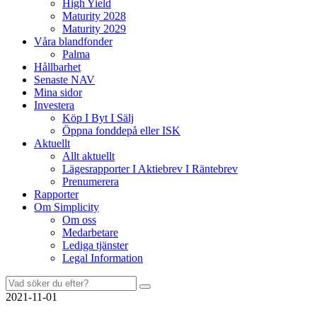
High Yield
Maturity 2028
Maturity 2029
Våra blandfonder
Palma
Hållbarhet
Senaste NAV
Mina sidor
Investera
Köp I Byt I Sälj
Öppna fonddepå eller ISK
Aktuellt
Allt aktuellt
Lägesrapporter I Aktiebrev I Räntebrev
Prenumerera
Rapporter
Om Simplicity
Om oss
Medarbetare
Lediga tjänster
Legal Information
Sök
efter:
2021-11-01