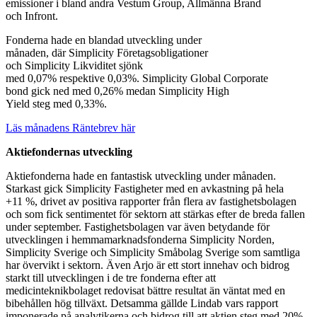
emissioner i bland andra Vestum Group, Allmänna Brand
och Infront.
Fonderna hade en blandad utveckling
under
månaden,
d
är
Simplicity
Företagsobligationer
och
Simplicity
Likviditet sjönk
med
0,0
7
%
respektive
0,0
3
%.
Simplicity Global Corporate
bond
gick
ned
med
0,2
6
%
medan
Simplicity High
Yield
steg
med
0,3
3
%.
Läs månadens Räntebrev här
Aktiefondernas utveckling
Aktiefonderna hade en fantastisk utveckling under månaden.
Starkast gick Simplicity Fastigheter med en avkastning på hela
+
11
%, drivet av positiva rapporter från flera av fastighetsbolagen
och som fick sentimentet för sektorn att stärkas efter de breda fallen
under september. Fastighetsbolagen var även betydande för
utvecklingen i hemmamarknadsfonderna Simplicity Norden,
Simplicity Sverige och Simplicity Småbolag Sverige som samtliga
har övervikt i sektorn. Även Arjo är ett stort innehav och bidrog
starkt till utvecklingen i de tre fonderna efter att
medicinteknikbolaget redovisat bättre resultat än väntat med en
bibehållen hög tillväxt. Detsamma gällde Lindab vars rapport
imponerade på analytikerna och bidrog till att aktien steg med
20
%.