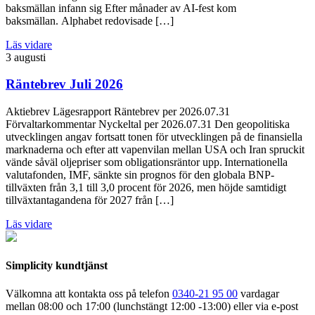
baksmällan infann sig Efter månader av AI-fest kom
baksmällan. Alphabet redovisade […]
Läs vidare
3 augusti
Räntebrev Juli 2026
Aktiebrev Lägesrapport Räntebrev per 2026.07.31
Förvaltarkommentar Nyckeltal per 2026.07.31 Den geopolitiska
utvecklingen angav fortsatt tonen för utvecklingen på de finansiella
marknaderna och efter att vapenvilan mellan USA och Iran spruckit
vände såväl oljepriser som obligationsräntor upp. Internationella
valutafonden, IMF, sänkte sin prognos för den globala BNP-
tillväxten från 3,1 till 3,0 procent för 2026, men höjde samtidigt
tillväxtantagandena för 2027 från […]
Läs vidare
Simplicity kundtjänst
Välkomna att kontakta oss på telefon
0340-21 95 00
vardagar
mellan 08:00 och 17:00 (lunchstängt 12:00 -13:00) eller via e-post