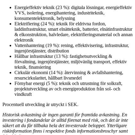
Energieffektiv teknik (23 %): digitala lösningar, energieffektiv
VVS, isolering, energihantering, industriteknik,
konsumentelektronik, belysning
Elektrifiering (24 %): teknik för eldrivna fordon,
laddinfrastruktur, smart elnätteknik, batterier, elnätinfrastruktur
& elkonstruktion, halvledare, elektrifieringsmaterial och annan
elektronik
Vattenhantering (19 %): rening, effektivisering, infrastruktur,
ingenjörstjänster, distribution
Hållbar infrastruktur (13 %): fastighetsutveckling &
förvaltning, ingenjörstjänster, miljövänlig transport, effektiv
teknik, finansiering
Cirkulär ekonomi (14 %): återvinning & avfallshantering,
resurscirkularitet, hållbart livsmedel
Förnybar energi (5 %): teknik och utrustning för solkraft,
projektutveckling av och energiproduktion från sol- och
vindkraft
Procentuell utveckling är utryckt i SEK.
Historisk avkastning är ingen garanti för framtida avkastning. En
investering i fondandelar är alltid förenat med risk, och det är inte
säkert att du får tillbaka hela det investerade beloppet. Ytterligare
riskinformation finns i respektive fonds informationsbroschyr samt