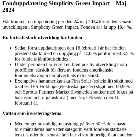
Fonduppdatering Simplicity Green Impact – Maj
2024
Här kommer en uppdatering per den 24 maj 2024 kring den senaste
utvecklingen i Simplicity Green Impact. Fonden är i år upp 19,4 %.
En fortsatt stark utveckling för fonden
Sedan förra uppdateringen den 16 februari i år har fonden
presterat starkt med en uppgång på 14,0 % jämfört med 8,5 %
för fondens jämförelseindex.
Under perioden har vi sett en bred positiv utveckling inom
portföljen, särskilt för flera av fondens amerikanska
fondinnehav som har utvecklats extra starkt.
Exempelvis har amerikanska First Solar (solteknik) stigit med
63,4 %, IES Holdings (elektriska tjänster) stigit med 60,9 %
och Sprouts Farmers Market (livsmedelsbutiker med fokus på
hälsosam och organisk mat) med 56,7 % sedan den 16
februari i år.
Vatten som investeringstema
Med en genomsnittlig avkastning på över 50 % de senaste
tolv månaderna har vattenkategorin varit fondens starkaste
tema. Under det senaste året har vi kontinuerligt ökat andelen