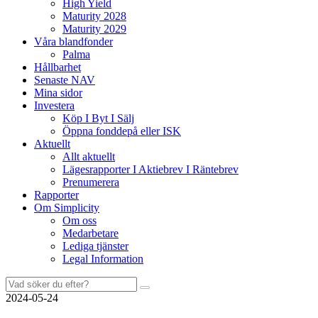
High Yield
Maturity 2028
Maturity 2029
Våra blandfonder
Palma
Hållbarhet
Senaste NAV
Mina sidor
Investera
Köp I Byt I Sälj
Öppna fonddepå eller ISK
Aktuellt
Allt aktuellt
Lägesrapporter I Aktiebrev I Räntebrev
Prenumerera
Rapporter
Om Simplicity
Om oss
Medarbetare
Lediga tjänster
Legal Information
Sök
efter:
2024-05-24