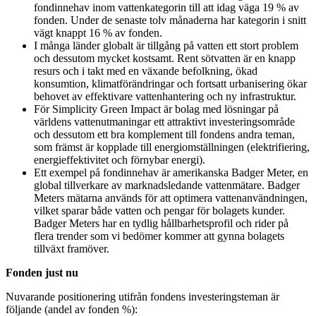
fondinnehav inom vattenkategorin till att idag väga 19 % av
fonden. Under de senaste tolv månaderna har kategorin i snitt
vägt knappt 16 % av fonden.
I många länder globalt är tillgång på vatten ett stort problem
och dessutom mycket kostsamt. Rent sötvatten är en knapp
resurs och i takt med en växande befolkning, ökad
konsumtion, klimatförändringar och fortsatt urbanisering ökar
behovet av effektivare vattenhantering och ny infrastruktur.
För Simplicity Green Impact är bolag med lösningar på
världens vattenutmaningar ett attraktivt investeringsområde
och dessutom ett bra komplement till fondens andra teman,
som främst är kopplade till energiomställningen (elektrifiering,
energieffektivitet och förnybar energi).
Ett exempel på fondinnehav är amerikanska Badger Meter, en
global tillverkare av marknadsledande vattenmätare. Badger
Meters mätarna används för att optimera vattenanvändningen,
vilket sparar både vatten och pengar för bolagets kunder.
Badger Meters har en tydlig hållbarhetsprofil och rider på
flera trender som vi bedömer kommer att gynna bolagets
tillväxt framöver.
Fonden just nu
Nuvarande positionering utifrån fondens investeringsteman är
följande (andel av fonden %):