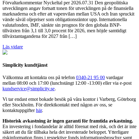
Förvaltarkommentar Nyckeltal per 2026.07.31 Den geopolitiska
utvecklingen angav fortsatt tonen för utvecklingen på de finansiella
marknaderna och efter att vapenvilan mellan USA och Iran spruckit
vände såväl oljepriser som obligationsräntor upp. Internationella
valutafonden, IMF, sänkte sin prognos för den globala BNP-
tillväxten från 3,1 till 3,0 procent för 2026, men höjde samtidigt
tillväxtantagandena för 2027 från […]
Läs vidare
Simplicity kundtjänst
Välkomna att kontakta oss på telefon
0340-21 95 00
vardagar
mellan 08:00 och 17:00 (lunchstängt 12:00 -13:00) eller via e-post
kundservice@simplicity.se
.
Vi tar endast emot bokade besök på våra kontor i Varberg, Göteborg
eller Stockholm. För direktkontakt med någon av oss, se
kontaktuppgifter
här
.
Historisk avkastning är ingen garanti för framtida avkastning.
En investering i fondandelar är alltid förenat med risk, och det är inte
säkert att du får tillbaka hela det investerade beloppet. Ytterligare
riskinformation finns i respektive fonds informationsbroschyr samt