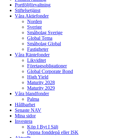
Portföljförvaltning
Stiftelsetjänst
Våra Aktiefonder
Norden
Sverige
Småbolag Sverige
Global Tema
Småbolag Global
Fastigheter
Våra Räntefonder
Likviditet
Företagsobligationer
Global Corporate Bond
High Yield
Maturity 2028
Maturity 2029
Våra blandfonder
Palma
Hållbarhet
Senaste NAV
Mina sidor
Investera
Köp I Byt I Sälj
Öppna fonddepå eller ISK
Aktuellt