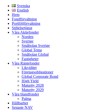
Svenska
English
Hem
Fondförvaltning
Portföljförvaltning
Stiftelsetjänst
Våra Aktiefonder
Norden
Sverige
Småbolag Sverige
Global Tema
Småbolag Global
Fastigheter
Våra Räntefonder
Likviditet
Företagsobligationer
Global Corporate Bond
High Yield
Maturity 2028
Maturity 2029
Våra blandfonder
Palma
Hållbarhet
Senaste NAV