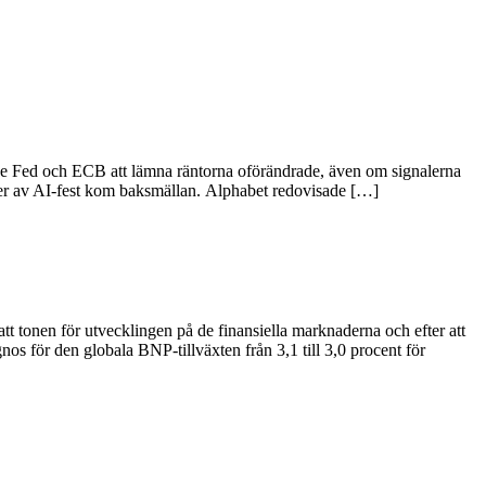
både Fed och ECB att lämna räntorna oförändrade, även om signalerna
der av AI-fest kom baksmällan. Alphabet redovisade […]
 tonen för utvecklingen på de finansiella marknaderna och efter att
os för den globala BNP-tillväxten från 3,1 till 3,0 procent för