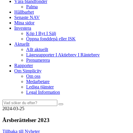
Våra blandfonder
Palma
Hållbarhet
Senaste NAV
Mina sidor
Investera
Köp I Byt I Sälj
Öppna fonddepå eller ISK
Aktuellt
Allt aktuellt
Lägesrapporter I Aktiebrev I Räntebrev
Prenumerera
Rapporter
Om Simplicity
Om oss
Medarbetare
Lediga tjänster
Legal Information
Sök
efter:
2024-03-25
Årsberättelser 2023
Tillbaka till Nyheter