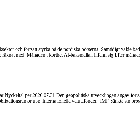
iksektor och fortsatt styrka på de nordiska börserna. Samtidigt valde 
are räknat med. Månaden i korthet AI-baksmällan infann sig Efter måna
Nyckeltal per 2026.07.31 Den geopolitiska utvecklingen angav fortsatt
igationsräntor upp. Internationella valutafonden, IMF, sänkte sin progn