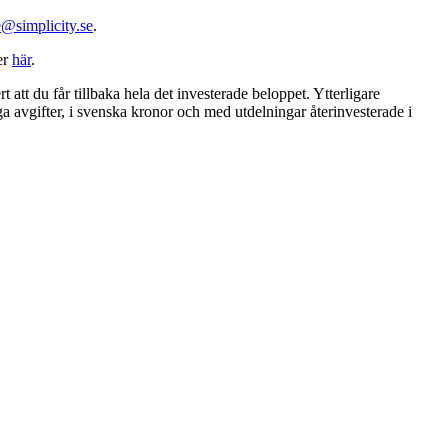
@simplicity.se
.
er
här
.
t att du får tillbaka hela det investerade beloppet. Ytterligare
ga avgifter, i svenska kronor och med utdelningar återinvesterade i