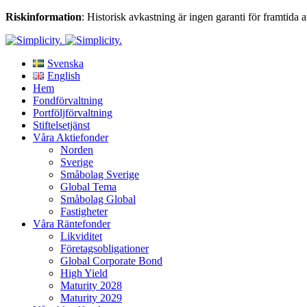
Riskinformation
: Historisk avkastning är ingen garanti för framtida 
Svenska
English
Hem
Fondförvaltning
Portföljförvaltning
Stiftelsetjänst
Våra Aktiefonder
Norden
Sverige
Småbolag Sverige
Global Tema
Småbolag Global
Fastigheter
Våra Räntefonder
Likviditet
Företagsobligationer
Global Corporate Bond
High Yield
Maturity 2028
Maturity 2029