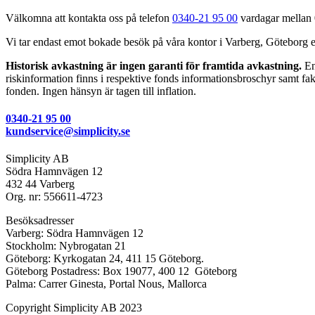
Välkomna att kontakta oss på telefon
0340-21 95 00
vardagar mellan 0
Vi tar endast emot bokade besök på våra kontor i Varberg, Göteborg 
Historisk avkastning är ingen garanti för framtida avkastning.
En 
riskinformation finns i respektive fonds informationsbroschyr samt fakt
fonden. Ingen hänsyn är tagen till inflation.
0340-21 95 00
kundservice@simplicity.se
Simplicity AB
Södra Hamnvägen 12
432 44 Varberg
Org. nr: 556611-4723
Besöksadresser
Varberg: Södra Hamnvägen 12
Stockholm: Nybrogatan 21
Göteborg: Kyrkogatan 24, 411 15 Göteborg.
Göteborg Postadress: Box 19077, 400 12 Göteborg
Palma: Carrer Ginesta, Portal Nous, Mallorca
Copyright Simplicity AB 2023