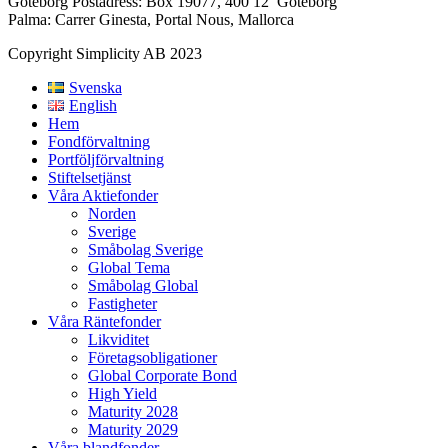
Göteborg Postadress: Box 19077, 400 12 Göteborg
Palma: Carrer Ginesta, Portal Nous, Mallorca
Copyright Simplicity AB 2023
Svenska
English
Hem
Fondförvaltning
Portföljförvaltning
Stiftelsetjänst
Våra Aktiefonder
Norden
Sverige
Småbolag Sverige
Global Tema
Småbolag Global
Fastigheter
Våra Räntefonder
Likviditet
Företagsobligationer
Global Corporate Bond
High Yield
Maturity 2028
Maturity 2029
Våra blandfonder