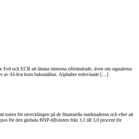
både Fed och ECB att lämna räntorna oförändrade, även om signalerna
der av AI-fest kom baksmällan. Alphabet redovisade […]
 tonen för utvecklingen på de finansiella marknaderna och efter att
os för den globala BNP-tillväxten från 3,1 till 3,0 procent för