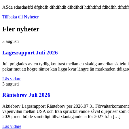
ASda sdasdasffd dfghdfh dfhdfhdh dfhdfhdf hdfhdfhd fdhdfhh dfhdfh
Tillbaka till Nyheter
Fler nyheter
3 augusti
Lägesrapport Juli 2026
Juli präglades av en tydlig kontrast mellan en skakig amerikansk tekn
pekar mot att högre räntor kan ligga kvar längre än marknaden tidig
Läs vidare
3 augusti
Räntebrev Juli 2026
Aktiebrev Lägesrapport Räntebrev per 2026.07.31 Förvaltarkommentar 
vapenvilan mellan USA och Iran spruckit vände såväl oljepriser som obl
2026, men höjde samtidigt tillväxtantagandena för 2027 från […]
Läs vidare