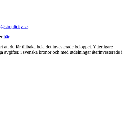
@simplicity.se
.
er
här
.
t att du får tillbaka hela det investerade beloppet. Ytterligare
ga avgifter, i svenska kronor och med utdelningar återinvesterade i