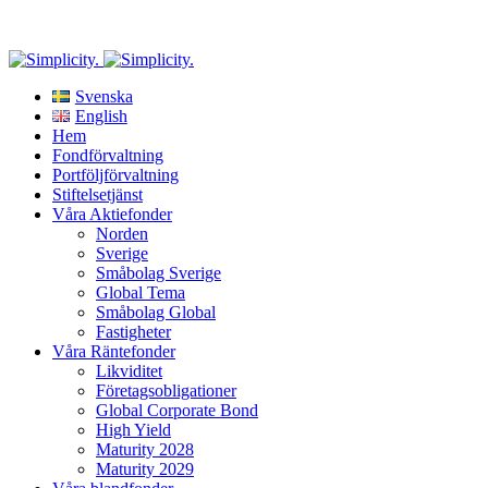
Riskinformation
: Historisk avkastning är ingen garanti för fram
Svenska
English
Hem
Fondförvaltning
Portföljförvaltning
Stiftelsetjänst
Våra Aktiefonder
Norden
Sverige
Småbolag Sverige
Global Tema
Småbolag Global
Fastigheter
Våra Räntefonder
Likviditet
Företagsobligationer
Global Corporate Bond
High Yield
Maturity 2028
Maturity 2029