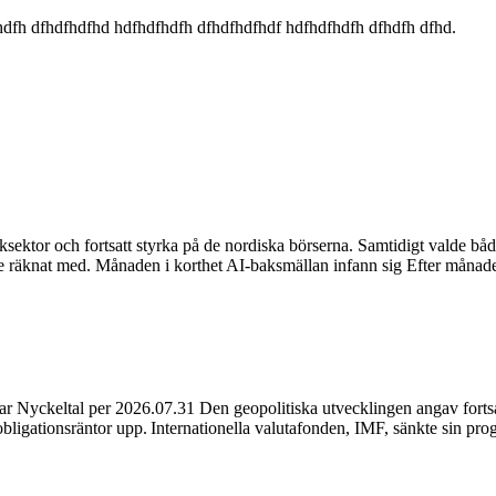
dfh dfhdfhdfhd hdfhdfhdfh dfhdfhdfhdf hdfhdfhdfh dfhdfh dfhd.
iksektor och fortsatt styrka på de nordiska börserna. Samtidigt valde 
are räknat med. Månaden i korthet AI-baksmällan infann sig Efter måna
Nyckeltal per 2026.07.31 Den geopolitiska utvecklingen angav fortsatt
igationsräntor upp. Internationella valutafonden, IMF, sänkte sin progn