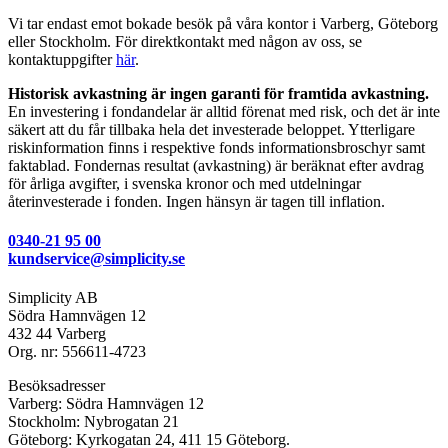
Vi tar endast emot bokade besök på våra kontor i Varberg, Göteborg
eller Stockholm. För direktkontakt med någon av oss, se
kontaktuppgifter
här
.
Historisk avkastning är ingen garanti för framtida avkastning.
En investering i fondandelar är alltid förenat med risk, och det är inte
säkert att du får tillbaka hela det investerade beloppet. Ytterligare
riskinformation finns i respektive fonds informationsbroschyr samt
faktablad. Fondernas resultat (avkastning) är beräknat efter avdrag
för årliga avgifter, i svenska kronor och med utdelningar
återinvesterade i fonden. Ingen hänsyn är tagen till inflation.
0340-21 95 00
kundservice@simplicity.se
Simplicity AB
Södra Hamnvägen 12
432 44 Varberg
Org. nr: 556611-4723
Besöksadresser
Varberg: Södra Hamnvägen 12
Stockholm: Nybrogatan 21
Göteborg: Kyrkogatan 24, 411 15 Göteborg.