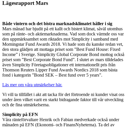
Lägesrapport Mars
Både vintern och det bistra marknadsklimatet håller i sig
Mars månad har bjudit på ett kallt och bistert klimat, såväl utomhus
som på ränte- och aktiemarknaderna. Vad som dock värmde oss var
den uppmärksamhet som riktades mot Simplicity i samband med
Morningstar Fund Awards 2018. Vi hade som du kanske redan vet,
den stora glädjen att mottaga priset som ”Best Fund House: Fixed
Income” i Sverige. Simplicity Global Corporate Bond mottog också
priset som ”Best Corporate Bond Fund”. I slutet av mars tilldelades
även Simplicity Företagsobligationer ett internationellt pris från
Thomson Reuters Lipper Fund Awards Nordics 2018 som bästa
fond i kategorin ”Bond SEK – Best fund over 5 years”.
Läs mer om våra utmärkelser här.
Vi vill ta tillfället i akt att tacka för det förtroende ni kunder visat oss
under åren vilket varit en starkt bidragande faktor till vår utveckling
och de fina utmärkelserna.
Simplicity på EFN
Våra ränteförvaltare Henrik och Fabian medverkade också under
månaden på EFN (Ekonomi- och FinansNyheterna). Ta del av