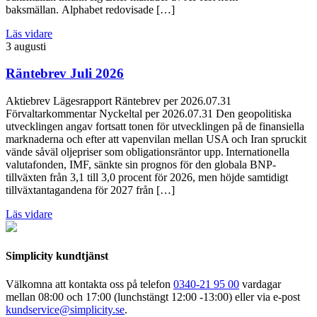
baksmällan. Alphabet redovisade […]
Läs vidare
3 augusti
Räntebrev Juli 2026
Aktiebrev Lägesrapport Räntebrev per 2026.07.31
Förvaltarkommentar Nyckeltal per 2026.07.31 Den geopolitiska
utvecklingen angav fortsatt tonen för utvecklingen på de finansiella
marknaderna och efter att vapenvilan mellan USA och Iran spruckit
vände såväl oljepriser som obligationsräntor upp. Internationella
valutafonden, IMF, sänkte sin prognos för den globala BNP-
tillväxten från 3,1 till 3,0 procent för 2026, men höjde samtidigt
tillväxtantagandena för 2027 från […]
Läs vidare
Simplicity kundtjänst
Välkomna att kontakta oss på telefon
0340-21 95 00
vardagar
mellan 08:00 och 17:00 (lunchstängt 12:00 -13:00) eller via e-post
kundservice@simplicity.se
.