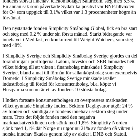
fondens största innehav, telekombolaget Safaricom, steg med 5,5%.
En annan sak som påverkade Sydafrika positivt var BNP-tillväxten
för Q4 som uppgick till 3,1% vilket var 1,3 procentenheter högre än
förväntat.
Den nystartade fonden Simplicity Småbolag Global, fick en bra start
och steg med 0,2 % under sin första månad. Starkt bidragande var
innehavet i Medifast, en konkurrent till Weight Watchers, som steg
med 48%.
I Simplicity Sverige och Simplicity Småbolag Sverige gjordes en del
förändringar i portföljerna. Latour, Investor och SEB lämnades helt
vilket bidrog till att vikten i finansbolag minskade i Simplicity
Sverige, bland annat till förmån för sällanköpsbolag som exempelvis
Dometic. I Simplicity Småbolag Sverige minskade istället
industribolag till fördel för konsumentbolag, bl.a. köpte vi
Husqvarna som nu är ett av fondens 10 största bolag.
I Indien fortsatte konsumentbolagen att överprestera marknaden
vilket gynnade Simplicity Indien. Sektorn Dagligvaror utgör 24 %
av fonden och samtliga av fondens innehav i sektorn steg under
mars. Trots det följde fonden med den negativa
marknadsutvecklingen och sjönk med 1,8%. Simplicity Norden
sjönk med 1,1% där Norge nu utgör nu 21% av fonden då vikten i
norska innehav ökades genom köp av aktier i DNB och Statoil.