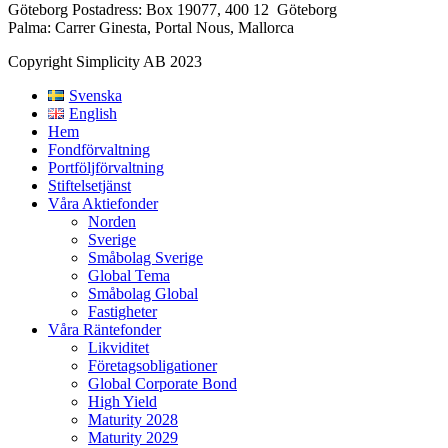
Göteborg Postadress: Box 19077, 400 12 Göteborg
Palma: Carrer Ginesta, Portal Nous, Mallorca
Copyright Simplicity AB 2023
Svenska
English
Hem
Fondförvaltning
Portföljförvaltning
Stiftelsetjänst
Våra Aktiefonder
Norden
Sverige
Småbolag Sverige
Global Tema
Småbolag Global
Fastigheter
Våra Räntefonder
Likviditet
Företagsobligationer
Global Corporate Bond
High Yield
Maturity 2028
Maturity 2029