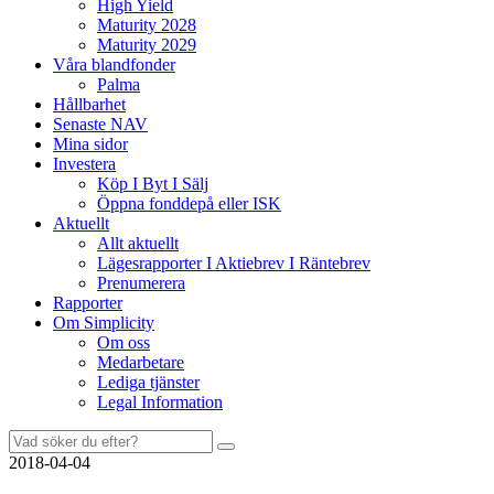
High Yield
Maturity 2028
Maturity 2029
Våra blandfonder
Palma
Hållbarhet
Senaste NAV
Mina sidor
Investera
Köp I Byt I Sälj
Öppna fonddepå eller ISK
Aktuellt
Allt aktuellt
Lägesrapporter I Aktiebrev I Räntebrev
Prenumerera
Rapporter
Om Simplicity
Om oss
Medarbetare
Lediga tjänster
Legal Information
Sök
efter:
2018-04-04