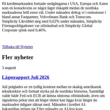
På kreditmarknaden fortsatte nedgångarna i USA, Europa och Asien
som en konsekvens av något lägre riskaptit medan de nordiska
marknaderna höll emot väl. Under månaden deltog vi i emissioner i
bland annat Fastpartner, Volvofinans Bank och Transcom.
Simplicity Likviditet steg med 0,02% under månaden, Simplicity
Företagsobligationer var oförändrad och Simplicity Global
Corporate sjönk med 0,46%.
Tillbaka till Nyheter
Fler nyheter
3 augusti
Lägesrapport Juli 2026
Juli präglades av en tydlig kontrast mellan en skakig amerikansk
tekniksektor och fortsatt styrka på de nordiska börserna. Samtidigt
valde både Fed och ECB att lämna räntorna oförändrade, även om
signalerna pekar mot att högre räntor kan ligga kvar längre än
marknaden tidigare räknat med. Månaden i korthet AI-
baksmällan infann sig Efter månader av AI-fest kom