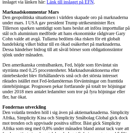
inslaget via länken här:
Länk till inslaget på EFN
.
Marknadskommentar Mars
Den geopolitiska situationen i världen skapade oro på marknaderna
under mars. I USA gav president Trump utrikesminister Rex
Tillerson sparken samtidigt som hans beslut att införa importtullar på
stål och aluminium medförde att hans ekonomiske rådgivare Gary
Cohn valde att avgå. Tullarna bedöms öka risken för ett globalt
handelskrig vilket bidrar till en ökad osäkerhet på marknaderna.
Dessa händelser bidrog till att såväl börser som obligationsräntor
sjönk under månaden.
Den amerikanska centralbanken, Fed, höjde som förväntat sin
styrränta med 0,25 procentenheter. Marknadsreaktionerna efter
räntebeskedet blev förhållandevis små och det största intresset
riktades istället mot Fed-ledamöternas förväntningar om framtida
räntehöjningar. Prognosen pekar fortfarande på totalt tre höjningar
under 2018 men antalet ledamöter som tror på fyra höjningar eller
fler, har ökat.
Fondernas utveckling
Den volatila trenden höll i sig även på aktiemarknaderna. Simplicity
Afrika, Simplicity Kina och Simplicity Småbolag Global gick dock
mot trenden och uppvisade positiva siffror. Bäst gick Simplicity
Afrika som steg med 0,8% under månaden bland annat tack vare att