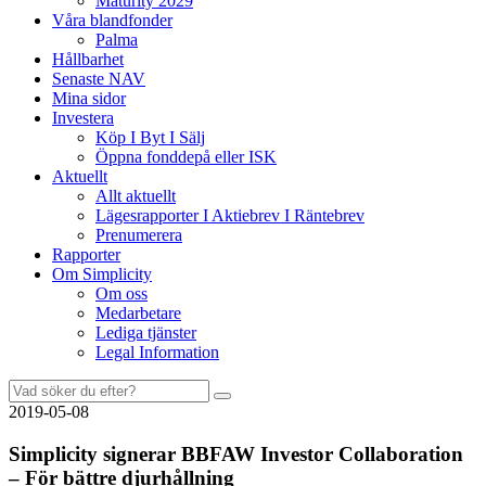
Maturity 2029
Våra blandfonder
Palma
Hållbarhet
Senaste NAV
Mina sidor
Investera
Köp I Byt I Sälj
Öppna fonddepå eller ISK
Aktuellt
Allt aktuellt
Lägesrapporter I Aktiebrev I Räntebrev
Prenumerera
Rapporter
Om Simplicity
Om oss
Medarbetare
Lediga tjänster
Legal Information
Sök
efter:
2019-05-08
Simplicity signerar BBFAW Investor Collaboration
– För bättre djurhållning