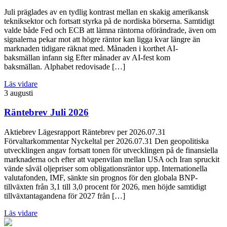
Juli präglades av en tydlig kontrast mellan en skakig amerikansk
tekniksektor och fortsatt styrka på de nordiska börserna. Samtidigt
valde både Fed och ECB att lämna räntorna oförändrade, även om
signalerna pekar mot att högre räntor kan ligga kvar längre än
marknaden tidigare räknat med. Månaden i korthet AI-
baksmällan infann sig Efter månader av AI-fest kom
baksmällan. Alphabet redovisade […]
Läs vidare
3 augusti
Räntebrev Juli 2026
Aktiebrev Lägesrapport Räntebrev per 2026.07.31
Förvaltarkommentar Nyckeltal per 2026.07.31 Den geopolitiska
utvecklingen angav fortsatt tonen för utvecklingen på de finansiella
marknaderna och efter att vapenvilan mellan USA och Iran spruckit
vände såväl oljepriser som obligationsräntor upp. Internationella
valutafonden, IMF, sänkte sin prognos för den globala BNP-
tillväxten från 3,1 till 3,0 procent för 2026, men höjde samtidigt
tillväxtantagandena för 2027 från […]
Läs vidare