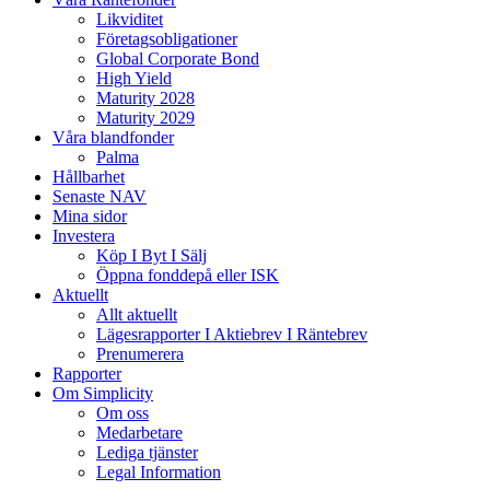
Likviditet
Företagsobligationer
Global Corporate Bond
High Yield
Maturity 2028
Maturity 2029
Våra blandfonder
Palma
Hållbarhet
Senaste NAV
Mina sidor
Investera
Köp I Byt I Sälj
Öppna fonddepå eller ISK
Aktuellt
Allt aktuellt
Lägesrapporter I Aktiebrev I Räntebrev
Prenumerera
Rapporter
Om Simplicity
Om oss
Medarbetare
Lediga tjänster
Legal Information