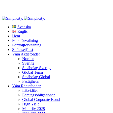
Riskinformation
: Historisk avkastning är ingen garanti för framtida avkastning. De pengar
som placeras i fonden kan både öka och minska i värde och det är inte säkert att du får
tillbaka hela det insatta kapitalet.
Svenska
English
Hem
Fondförvaltning
Portföljförvaltning
Stiftelsetjänst
Våra Aktiefonder
Norden
Sverige
Småbolag Sverige
Global Tema
Småbolag Global
Fastigheter
Våra Räntefonder
Likviditet
Företagsobligationer
Global Corporate Bond
High Yield
Maturity 2028