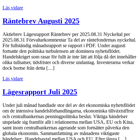
Läs vidare
Räntebrev Augusti 2025
Aktiebrev Lägesrapport Räntebrev per 2025.08.31 Nyckeltal per
2025.08.31 Förvaltarkommentar Ta del av räntefondernas nyckeltal.
För fullständig månadsrapport se rapport i PDF. Under augusti
fortsatte den politiska turbulensen att dominera nyhetsflödet.
Handelskriget som rasar för fullt är inte lätt att följa då det innehåller
olika tullsatser, tidsfrister och diverse undantag. Investerarna verkar
dock bortse från detta […]
Läs vidare
Lägesrapport Juli 2025
Under juli månad handlade stor del av det ekonomiska nyhetsflödet
om de intensiva handelsförhandlingarna, ekonomiska tillväxtsiffror
och centralbankernas penningpolitiska beslut. Viktiga händelser
utspelade sig framför allt i relationerna mellan USA, EU och Kina,
samt inom centralbankernas agerande som fortsätter påverka den
globala ekonomin. Sammanfattning av månadens viktigaste
händelser: Handelsavtal mellan USA och EU Efter långa […]