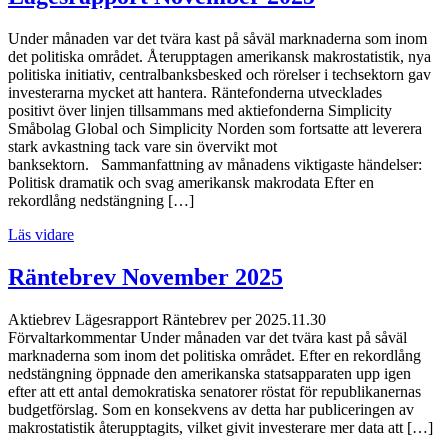
Under månaden var det tvära kast på såväl marknaderna som inom
det politiska området. Återupptagen amerikansk makrostatistik, nya
politiska initiativ, centralbanksbesked och rörelser i techsektorn gav
investerarna mycket att hantera. Räntefonderna utvecklades
positivt över linjen tillsammans med aktiefonderna Simplicity
Småbolag Global och Simplicity Norden som fortsatte att leverera
stark avkastning tack vare sin övervikt mot
banksektorn. Sammanfattning av månadens viktigaste händelser:
Politisk dramatik och svag amerikansk makrodata Efter en
rekordlång nedstängning […]
Läs vidare
Räntebrev November 2025
Aktiebrev Lägesrapport Räntebrev per 2025.11.30
Förvaltarkommentar Under månaden var det tvära kast på såväl
marknaderna som inom det politiska området. Efter en rekordlång
nedstängning öppnade den amerikanska statsapparaten upp igen
efter att ett antal demokratiska senatorer röstat för republikanernas
budgetförslag. Som en konsekvens av detta har publiceringen av
makrostatistik återupptagits, vilket givit investerare mer data att […]