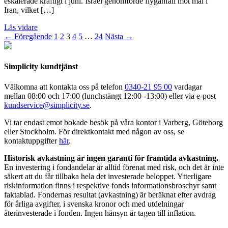
eskalerade kraftigt i juni. Israel genomförde flyganfall mot mål i
Iran, vilket […]
Läs vidare
← Föregående
1
2
3
4
5
…
24
Nästa →
Simplicity kundtjänst
Välkomna att kontakta oss på telefon
0340-21 95 00
vardagar
mellan 08:00 och 17:00 (lunchstängt 12:00 -13:00) eller via e-post
kundservice@simplicity.se
.
Vi tar endast emot bokade besök på våra kontor i Varberg, Göteborg
eller Stockholm. För direktkontakt med någon av oss, se
kontaktuppgifter
här
.
Historisk avkastning är ingen garanti för framtida avkastning.
En investering i fondandelar är alltid förenat med risk, och det är inte
säkert att du får tillbaka hela det investerade beloppet. Ytterligare
riskinformation finns i respektive fonds informationsbroschyr samt
faktablad. Fondernas resultat (avkastning) är beräknat efter avdrag
för årliga avgifter, i svenska kronor och med utdelningar
återinvesterade i fonden. Ingen hänsyn är tagen till inflation.