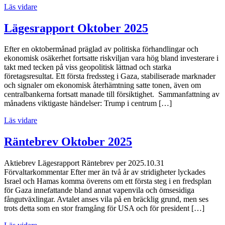
Läs vidare
Lägesrapport Oktober 2025
Efter en oktobermånad präglad av politiska förhandlingar och
ekonomisk osäkerhet fortsatte riskviljan vara hög bland investerare i
takt med tecken på viss geopolitisk lättnad och starka
företagsresultat. Ett första fredssteg i Gaza, stabiliserade marknader
och signaler om ekonomisk återhämtning satte tonen, även om
centralbankerna fortsatt manade till försiktighet. Sammanfattning av
månadens viktigaste händelser: Trump i centrum […]
Läs vidare
Räntebrev Oktober 2025
Aktiebrev Lägesrapport Räntebrev per 2025.10.31
Förvaltarkommentar Efter mer än två år av stridigheter lyckades
Israel och Hamas komma överens om ett första steg i en fredsplan
för Gaza innefattande bland annat vapenvila och ömsesidiga
fångutväxlingar. Avtalet anses vila på en bräcklig grund, men ses
trots detta som en stor framgång för USA och för president […]