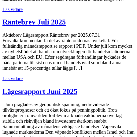
Läs vidare
Räntebrev Juli 2025
Aktiebrev Lägesrapport Räntebrev per 2025.07.31
Förvaltarkommentar Ta del av räntefondernas nyckeltal. För
fullständig månadsrapport se rapport i PDF. Under juli kom mycket
av nyhetsflödet att handla om utvecklingen för handelsrelationerna
mellan USA och EU. Efter segdragna förhandlingar lyckades de
båda parterna till sist enas om ett handelsavtal som bland annat
innebär att 15-procentiga tullar läggs […]
Läs vidare
Lägesrapport Juni 2025
Juni präglades av geopolitisk spänning, nedreviderade
tillväxtprognoser och ett ökat fokus på penningpolitik. Trots
oroligheter i omvärlden förblev marknadsreaktionerna överlag
stabila och riskviljan bland investerare återkom snabbt.
Sammanfattning av månadens viktigaste händelser: Vapenvila
lugnade marknaderna Den väpnade konflikten mellan Israel och Iran