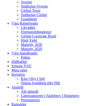
Sverige
Småbolag Sverige
Global Tema
Småbolag Global
Fastigheter
Våra Räntefonder
Likviditet
Företagsobligationer
Global Corporate Bond
High Yield
Maturity 2028
Maturity 2029
Våra blandfonder
Palma
Hållbarhet
Senaste NAV
Mina sidor
Investera
Köp I Byt I Sälj
Öppna fonddepå eller ISK
Aktuellt
Allt aktuellt
Lägesrapporter I Aktiebrev I Räntebrev
Prenumerera
Rapporter