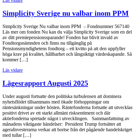
Läs vidare
Simplicity Sverige nu valbar inom PPM
Simplicity Sverige Nu valbar inom PPM – Fondnummer 567140
Läs mer om fonden Nu kan du välja Simplicity Sverige som en del
av ditt premiepensionssparande! Fonden har blivit invald av
Fondtorgsnämnden och finns nu tillgänglig på
Pensionsmyndighetens fondtorg – ett kvitto på att den uppfyller
höga krav på kvalitet, hållbarhet och långsiktigt värdeskapande. Så
kommer […]
Läs vidare
Lägesrapport Augusti 2025
Under augusti fortsatte den politiska turbulensen att dominera
nyhetsflödet tillsammans med ökade förhoppningar om
räntesänkningar under hösten. Räntefonderna fortsatte att utvecklas
positivt drivet av ett starkt allmänt risksentiment och där
aktiefonderna spretade något i utvecklingen. Sammanfattning av
månadens viktigaste händelser: President Trump fortsätter att
ageraInvesterarna verkar att bortse från det pågående handelskriget
med tullar […]