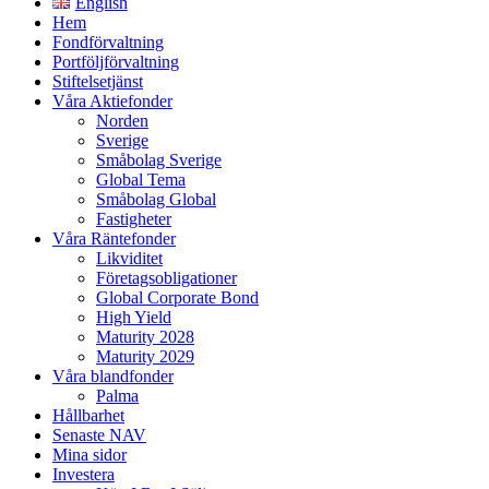
English
Hem
Fondförvaltning
Portföljförvaltning
Stiftelsetjänst
Våra Aktiefonder
Norden
Sverige
Småbolag Sverige
Global Tema
Småbolag Global
Fastigheter
Våra Räntefonder
Likviditet
Företagsobligationer
Global Corporate Bond
High Yield
Maturity 2028
Maturity 2029
Våra blandfonder
Palma
Hållbarhet
Senaste NAV
Mina sidor
Investera