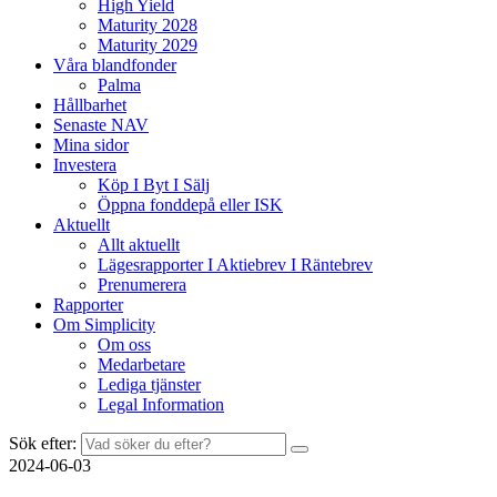
High Yield
Maturity 2028
Maturity 2029
Våra blandfonder
Palma
Hållbarhet
Senaste NAV
Mina sidor
Investera
Köp I Byt I Sälj
Öppna fonddepå eller ISK
Aktuellt
Allt aktuellt
Lägesrapporter I Aktiebrev I Räntebrev
Prenumerera
Rapporter
Om Simplicity
Om oss
Medarbetare
Lediga tjänster
Legal Information
Sök efter:
2024-06-03