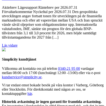
Aktiebrev Lägesrapport Räntebrev per 2026.07.31
Förvaltarkommentar Nyckeltal per 2026.07.31 Den geopolitiska
utvecklingen angav fortsatt tonen för utvecklingen på de finansiella
marknaderna och efter att vapenvilan mellan USA och Iran spruckit
vände såväl oljepriser som obligationsräntor upp. Internationella
valutafonden, IMF, sänkte sin prognos för den globala BNP-
tillväxten från 3,1 till 3,0 procent för 2026, men höjde samtidigt
tillväxtantagandena för 2027 från […]
Läs vidare
Simplicity kundtjänst
Välkomna att kontakta oss på telefon
0340-21 95 00
vardagar
mellan 08:00 och 17:00 (lunchstängt 12:00 -13:00) eller via e-post
kundservice@simplicity.se
.
Vi tar endast emot bokade besök på våra kontor i Varberg, Göteborg
eller Stockholm. För direktkontakt med någon av oss, se
kontaktuppgifter
här
.
Historisk avkastning är ingen garanti för framtida avkastning.
En investering i fondandelar är alltid förenat med risk, och det är inte