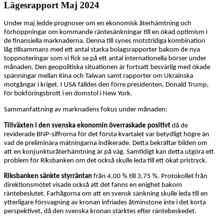
Lägesrapport Maj 2024
Under maj ledde prognoser om en ekonomisk återhämtning och
förhoppningar om kommande räntesänkningar till en ökad optimism i
de finansiella marknaderna. Denna till synes motstridiga kombination
låg tillsammans med ett antal starka bolagsrapporter bakom de nya
toppnoteringar som vi fick se på ett antal internationella börser under
månaden. Den geopolitiska situationen är fortsatt besvärlig med ökade
spänningar mellan Kina och Taiwan samt rapporter om Ukrainska
motgångar i kriget. I USA fälldes den förre presidenten, Donald Trump,
för bokföringsbrott i en domstol i New York.
Sammanfattning av marknadens fokus under månaden:
Tillväxten i den svenska ekonomin överraskade positivt
då de
reviderade BNP-siffrorna för det första kvartalet var betydligt högre än
vad de preliminära mätningarna indikerade. Detta bekräftar bilden om
att en konjunkturåterhämtning är på väg. Samtidigt kan detta utgöra ett
problem för Riksbanken om det också skulle leda till ett ökat pristryck.
Riksbanken sänkte styrräntan
från 4,00 % till 3,75 %. Protokollet från
direktionsmötet visade också att det fanns en enighet bakom
räntebeslutet. Farhågorna om att en svensk sänkning skulle leda till en
ytterligare försvagning av kronan infriades åtminstone inte i det korta
perspektivet, då den svenska kronan stärktes efter räntebeskedet.