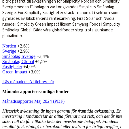
bidrog starkt till avkastningen för Simplicity Norden och Simplicity
Sverige medan IT-bolagen var tongivande i Simplicity Småbolag
Sverige. För Simplicity Fastigheter stack Trianon ut i sektorn som
gynnades av Riksbankens räntesänkning.
First Solar och Nvidia
rusade i Simplicity Green Impact liksom Samyang Foods i Simplicity
Småbolag Global.
Båda våra globalfonder steg trots sjunkande
globalindex.
Norden
+2,6%
Sverige
+2,9%
Småbolag Sverige
+3,4%
Småbolag Global
+1,5%
Fastigheter
+4,9%
Green Impact
+3,0%
Läs månadens Aktiebrev här
Månadsrapporter samtliga fonder
Månadsrapporter Maj 2024 (PDF)
Historisk avkastning är ingen garanti för framtida avkastning. En
investering i fondandelar är alltid förenat med risk, och det är inte
säkert att du får tillbaka hela det investerade beloppet. Fondens
resultat (avkastning) är beräknat efter avdrag för årliga avgifter, i