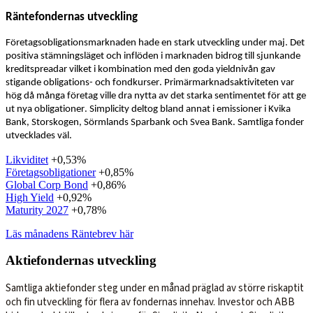
Räntefondernas utveckling
Företagsobligationsmarknaden hade en stark utveckling under maj. Det
positiva stämningsläget och inflöden i marknaden bidrog till sjunkande
kreditspreadar vilket i kombination med den goda yieldnivån gav
stigande obligations- och fondkurser. Primärmarknadsaktiviteten var
hög då många företag ville dra nytta av det starka sentimentet för att ge
ut nya obligationer. Simplicity deltog bland annat i emissioner i Kvika
Bank, Storskogen, Sörmlands Sparbank och Svea Bank. Samtliga fonder
utvecklades väl.
Likviditet
+0,53%
Företagsobligationer
+0,85%
Global Corp Bond
+0,86%
High Yield
+0,92%
Maturity 2027
+0,78%
Läs månadens Räntebrev här
Aktiefondernas utveckling
Samtliga aktiefonder steg under en månad präglad av större riskaptit
och fin utveckling för flera av fondernas innehav. Investor och ABB