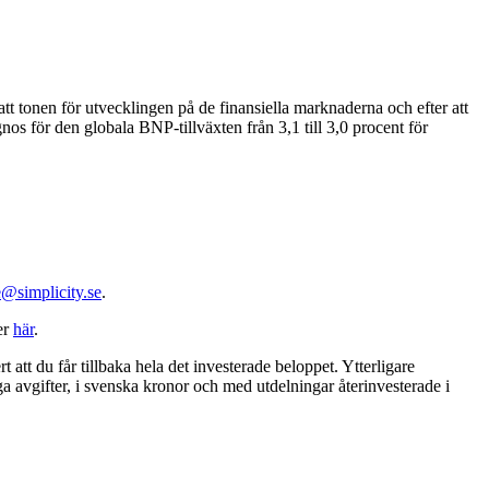
 tonen för utvecklingen på de finansiella marknaderna och efter att
os för den globala BNP-tillväxten från 3,1 till 3,0 procent för
@simplicity.se
.
er
här
.
t att du får tillbaka hela det investerade beloppet. Ytterligare
ga avgifter, i svenska kronor och med utdelningar återinvesterade i