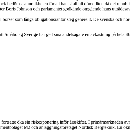
ck bedöms sannolikheten för att han skall bli dömd liten då det republika
ter Boris Johnson och parlamentet godkände omgående hans utträdesavtal 
l börser som långa obligationsräntor steg generellt. De svenska och nor
 att Småbolag Sverige har gett sina andelsägare en avkastning på hela 4
e fortsatte öka sin riskexponering inför årsskiftet. I primärmarknaden a
tmentbolaget M2 och anläggningsföretaget Nordisk Bergteknik. En ökn