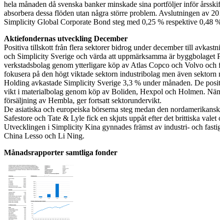
hela månaden då svenska banker minskade sina portföljer inför årsskift
absorbera dessa flöden utan några större problem. Avslutningen av 201
Simplicity Global Corporate Bond steg med 0,25 % respektive 0,48 
Aktiefondernas utveckling December
Positiva tillskott från flera sektorer bidrog under december till avka
och Simplicity Sverige och värda att uppmärksamma är byggbolaget P
verkstadsbolag genom ytterligare köp av Atlas Copco och Volvo och fi
fokusera på den högt viktade sektorn industribolag men även sektorn 
Holding avkastade Simplicity Sverige 3,3 % under månaden. De positi
vikt i materialbolag genom köp av Boliden, Hexpol och Holmen. Nämnv
försäljning av Hembla, ger fortsatt sektorundervikt.
De asiatiska och europeiska börserna steg medan den nordamerikanska 
Safestore och Tate & Lyle fick en skjuts uppåt efter det brittiska valet
Utvecklingen i Simplicity Kina gynnades främst av industri- och fast
China Lesso och Li Ning.
Månadsrapporter samtliga fonder