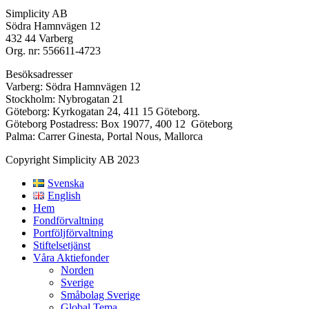
Simplicity AB
Södra Hamnvägen 12
432 44 Varberg
Org. nr: 556611-4723
Besöksadresser
Varberg: Södra Hamnvägen 12
Stockholm: Nybrogatan 21
Göteborg: Kyrkogatan 24, 411 15 Göteborg.
Göteborg Postadress: Box 19077, 400 12 Göteborg
Palma: Carrer Ginesta, Portal Nous, Mallorca
Copyright Simplicity AB 2023
Svenska
English
Hem
Fondförvaltning
Portföljförvaltning
Stiftelsetjänst
Våra Aktiefonder
Norden
Sverige
Småbolag Sverige
Global Tema