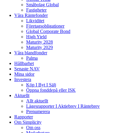
Småbolag Global
Fastigheter
Våra Räntefonder
Likviditet
Företagsobligationer
Global Corporate Bond
High Yield
Maturity 2028
Maturity 2029
Våra blandfonder
Palma
Hållbarhet
Senaste NAV
Mina sidor
Investera
Köp I Byt I Sälj
Öppna fonddepå eller ISK
Aktuellt
Allt aktuellt
Lägesrapporter I Aktiebrev I Räntebrev
Prenumerera
Rapporter
Om Simplicity
Om oss
Medarbetare