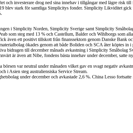
et och investerare drog ned sina innehav i tillgångar med lägre risk til
9 blev stark för samtliga Simplicitys fonder. Simplicity Likviditet gi
%.
stningen i Simplicity Norden, Simplicity Sverige samt Simplicity Småbolag
eab som steg med 13 % och Castellum, Balder och Wihlborgs som alla s
ck även ett positivt tillskott från finanssektorn genom Danske Bank oc
materialbolag ökades genom att både Boliden och SCA åter köptes in i 
va bidragen till december månads avkastning i Simplicity Småbolag Sv
ärt är även att Nibe, fondens bästa innehav under december, satte nyt
börsen var neutral under månaden vilket gav en svagt negativ avkastni
 och i Asien steg australiensiska Service Stream.
ighetsbolag under december och avkastade 2,6 %. China Lesso fortsatte