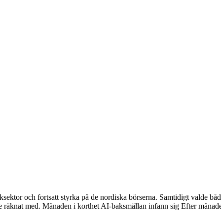
iksektor och fortsatt styrka på de nordiska börserna. Samtidigt valde 
are räknat med. Månaden i korthet AI-baksmällan infann sig Efter måna