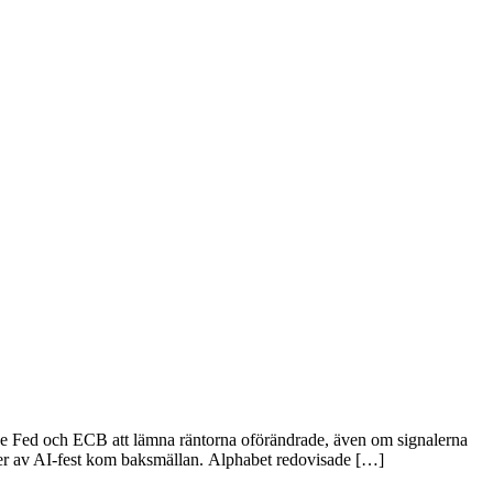
både Fed och ECB att lämna räntorna oförändrade, även om signalerna
der av AI-fest kom baksmällan. Alphabet redovisade […]