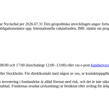
Nyckeltal per 2026.07.31 Den geopolitiska utvecklingen angav fortsatt
igationsräntor upp. Internationella valutafonden, IMF, sänkte sin progn
8:00 och 17:00 (lunchstängt 12:00 -13:00) eller via e-post
kundservice
eller Stockholm. För direktkontakt med någon av oss, se kontaktuppgift
investering i fondandelar är alltid förenat med risk, och det är inte säker
ablad. Fondernas resultat (avkastning) är beräknat efter avdrag för årli