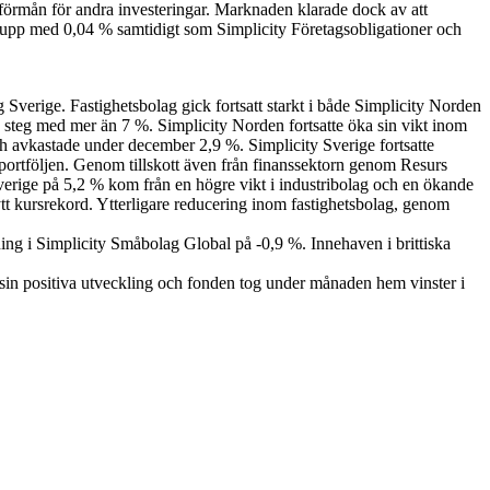
l förmån för andra investeringar. Marknaden klarade dock av att
ck upp med 0,04 % samtidigt som Simplicity Företagsobligationer och
 Sverige. Fastighetsbolag gick fortsatt starkt i både Simplicity Norden
teg med mer än 7 %. Simplicity Norden fortsatte öka sin vikt inom
h avkastade under december 2,9 %. Simplicity Sverige fortsatte
portföljen. Genom tillskott även från finanssektorn genom Resurs
erige på 5,2 % kom från en högre vikt i industribolag och en ökande
t kursrekord. Ytterligare reducering inom fastighetsbolag, genom
ng i Simplicity Småbolag Global på -0,9 %. Innehaven i brittiska
 sin positiva utveckling och fonden tog under månaden hem vinster i