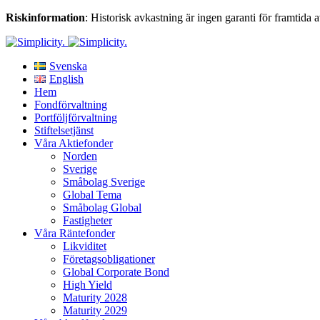
Riskinformation
: Historisk avkastning är ingen garanti för framtida 
Svenska
English
Hem
Fondförvaltning
Portföljförvaltning
Stiftelsetjänst
Våra Aktiefonder
Norden
Sverige
Småbolag Sverige
Global Tema
Småbolag Global
Fastigheter
Våra Räntefonder
Likviditet
Företagsobligationer
Global Corporate Bond
High Yield
Maturity 2028
Maturity 2029