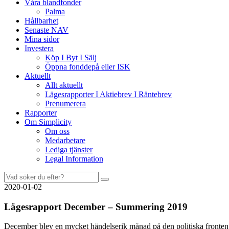
Våra blandfonder
Palma
Hållbarhet
Senaste NAV
Mina sidor
Investera
Köp I Byt I Sälj
Öppna fonddepå eller ISK
Aktuellt
Allt aktuellt
Lägesrapporter I Aktiebrev I Räntebrev
Prenumerera
Rapporter
Om Simplicity
Om oss
Medarbetare
Lediga tjänster
Legal Information
Sök
efter:
2020-01-02
Lägesrapport December – Summering 2019
December blev en mycket händelserik månad på den politiska fronten.