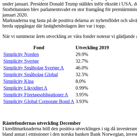
under januari. President Donald Trump ställdes inför riksrätt i USA, do
Storbritannien blev parlamentsvalet en stor framgång för premiärminis
januari 2020.
Marknaderna tog fasta på de positiva delarna av nyhetsflödet och såvä
breda uppgångar där fastighetsbolagen åter var i topp.
När vi summerar årets utveckling av våra fonder noterar vi glädjande
Fond
Utveckling 2019
Simplicity Norden
29.9%
Simplicity Sverige
32.7%
Simplicity Småbolag Sverige A
46.0%
Simplicity Småbolag Global
32.5%
Simplicity Kina
8,0%
Simplicity Likviditet A
0.99%
Simplicity Företagsobligationer A
3.95%
Simplicity Global Corporate Bond A
3.93%
Räntefondernas utveckling December
I kreditmarknaderna höll den positiva utvecklingen i sig då investerar
bland annat i emissioner i den norska banken Bank Norwegian, inves